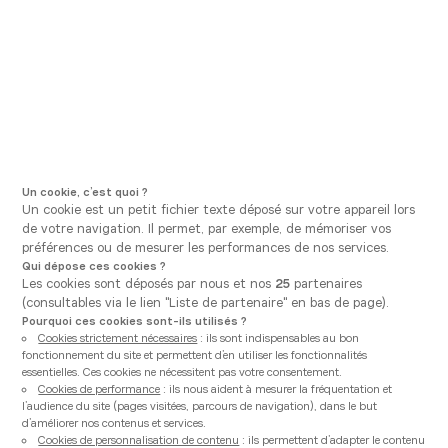
Aller à la navigation principale
Aller au contenu principal
Vous êtes ici
Vanden Borre Kitchen
Rendez-vous
Prendre rendez-vous
Planifiez votre rendez-vous de façon autonome
depuis votre
espace projet
ou prenez rendez-vous
depuis ce formulaire avec l'un de nos Experts Cuisine
Vanden Borre Kitchen.
Un cookie, c’est quoi ?
Un cookie est un petit fichier texte déposé sur votre appareil lors
de votre navigation. Il permet, par exemple, de mémoriser vos
1
2
3
préférences ou de mesurer les performances de nos services.
Magasin
Rendez-vous
Coordonnées
Qui dépose ces cookies ?
Les cookies sont déposés par nous et nos
25
partenaires
Mon magasin :
(consultables via le lien "Liste de partenaire" en bas de page).
Pourquoi ces cookies sont-ils utilisés ?
Cookies strictement nécessaires
: ils sont indispensables au bon
fonctionnement du site et permettent d’en utiliser les fonctionnalités
essentielles. Ces cookies ne nécessitent pas votre consentement.
Cookies de performance
: ils nous aident à mesurer la fréquentation et
l’audience du site (pages visitées, parcours de navigation), dans le but
GÉOLOCALISEZ MOI
d’améliorer nos contenus et services.
Cookies de personnalisation de contenu
: ils permettent d’adapter le contenu