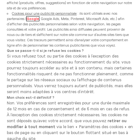
affiché (produits, offres, suggestions) en fonction de votre navigation sur notre
site et de vos préférences.
Afficher la carte
Cookies pour une publicité personnalisée
: ils sont utilisés avec nos
partenaires (
Google
, Google Ads, Meta, Pinterest, Microsoft Ads, etc.) afin
d’afficher des publicités personnalisées selon votre navigation, les pages
consultées et votre profil. Les publicités ainsi diffusées peuvent provenir de
nous ou de tiers et s'affichent sur notre site comme sur d’autres sites tiers que
vous visitez. Ces traceurs permettent ainsi d'analyser votre comportement en
ligne afin de personnaliser les contenus publicitaires que vous voyez.
Que se passe-t-il si je refuse les cookies ?
Si vous refusez tout ou partie des cookies à l’exception des
cookies strictement nécessaires au fonctionnement du site, vous
Au cœur de notre projet, le
pourrez toujours accéder au site et à son contenu, mais certaines
vôtre
!
fonctionnalités risquent de ne pas fonctionner pleinement, comme
le partage sur les réseaux sociaux ou l’affichage de contenus
Premium accessible
personnalisés. Vous verrez toujours autant de publicités, mais elles
seront moins adaptées à vos centres d’intérêt.
Notre engagement ? Vous offrir des
Mon choix est-il définitif ?
matériaux de qualité et un large
Non. Vos préférences sont enregistrées pour une durée maximale
assortiment de produits pour une cuisine
de 12 mois en cas de consentement et de 6 mois en cas de refus.
unique et 100% personnalisée… Tout cela
À l’exception des cookies strictement nécessaires, les cookies ne
dans un budget défini !
Co-création
sont déposés qu’avec votre accord, que vous pouvez
retirer ou
modifier à tout moment
via le lien « Paramètres des cookies » en
Chaque projet est le fruit de longues
bas de page ou en cliquant sur le bouton flottant situé en bas à
discussions avec nos clients. C’est en
gauche du site.
combinant vos idées à l’expérience et le