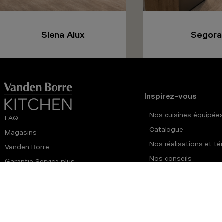
Siena Alux
Segora
Inspirez-vous
Nos cuisines équipée
FAQ
Catalogue
Magasins
Nos réalisations et 
Vanden Borre
Nos conseils
Garantie Service plus
Offre du moment
Vanden Borre Life
© Vanden Borre Kitchen
Mentions légales &
Politique de pr
2026
CGU
données