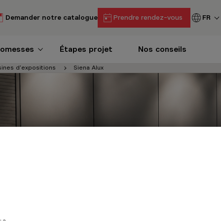
Demander notre catalogue
Prendre rendez-vous
FR
romesses
Étapes projet
Nos conseils
sines d'expositions
Siena Alux