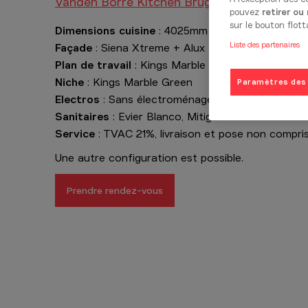
Vanden Borre Kitchen Bruges
pouvez
retirer ou
sur le bouton flott
Dimensions cuisine
: 4025mm x 2073mm
Liste des partenaires
Façade
: Siena Xtreme + Alux Rose
Plan de travail
: Kings Marble Green
Niche
: Kings Marble Green
Paramètres des
Electros
: Sans électroménagers
Sanitaires
: Evier Blanco, Mitigeur Blanco
Service
: TVAC 21%, livraison et pose non compris
Une autre configuration est possible.
Prendre rendez-vous