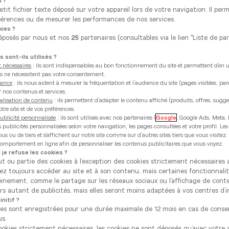
i ?
tit fichier texte déposé sur votre appareil lors de votre navigation. Il per
érences ou de mesurer les performances de nos services.
ies ?
éposés par nous et nos
25
partenaires (consultables via le lien "Liste de pa
 sont-ils utilisés ?
 nécessaires
: ils sont indispensables au bon fonctionnement du site et permettent d’en uti
ies ne nécessitent pas votre consentement.
mance
: ils nous aident à mesurer la fréquentation et l’audience du site (pages visitées, pa
r nos contenus et services.
alisation de contenu
: ils permettent d’adapter le contenu affiché (produits, offres, sugg
tre site et de vos préférences.
ublicité personnalisée
: ils sont utilisés avec nos partenaires (
Google
, Google Ads, Meta, 
es publicités personnalisées selon votre navigation, les pages consultées et votre profil. Les
s ou de tiers et s'affichent sur notre site comme sur d’autres sites tiers que vous visitez
 comportement en ligne afin de personnaliser les contenus publicitaires que vous voyez.
 je refuse les cookies ?
ut ou partie des cookies à l’exception des cookies strictement nécessaire
rez toujours accéder au site et à son contenu, mais certaines fonctionnali
einement, comme le partage sur les réseaux sociaux ou l’affichage de cont
s autant de publicités, mais elles seront moins adaptées à vos centres d’i
nitif ?
ces sont enregistrées pour une durée maximale de 12 mois en cas de cons
us.
cookies strictement nécessaires, les cookies ne sont déposés qu’avec votre