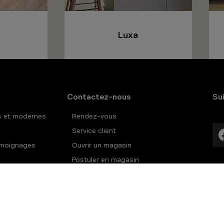
Luxa
Contactez-nous
Su
s et modernes
Rendez-vous
Service client
témoignages
Ouvrir un magasin
Postuler en magasin
otection des
Politique de
Accesibilité : partiellement
cookies
conforme