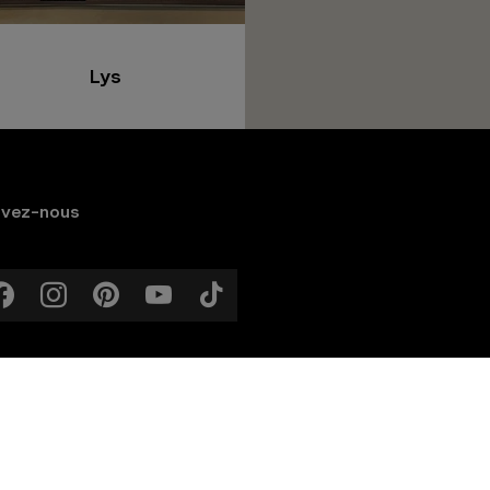
Lys
Tessina-Colora
ivez-nous
Plan du
Gérer les
site
cookies