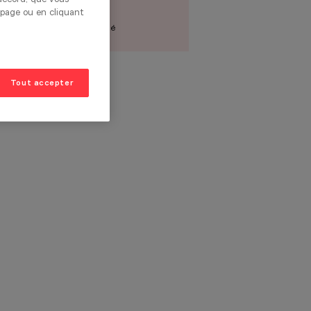
 page ou en cliquant
21 000€
Prix du modèle présenté
Tout accepter