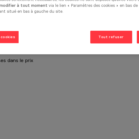
 modifier à tout moment
via le lien « Paramètres des cookies » en bas de
ant situé en bas à gauche du site.
 cookies
Tout refuser
es dans le prix