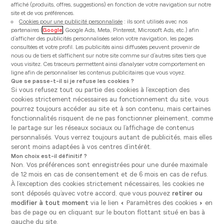
chaque projet devient l’occasion de créer une cuisine
affiché (produits, offres, suggestions) en fonction de votre navigation sur notre
qui vous ressemble, où fonctionnalité et élégance
site et de vos préférences.
Cookies pour une publicité personnalisée
: ils sont utilisés avec nos
bougent au rythme de votre vie.​
partenaires (
Google
, Google Ads, Meta, Pinterest, Microsoft Ads, etc.) afin
d’afficher des publicités personnalisées selon votre navigation, les pages
consultées et votre profil. Les publicités ainsi diffusées peuvent provenir de
nous ou de tiers et s'affichent sur notre site comme sur d’autres sites tiers que
vous visitez. Ces traceurs permettent ainsi d'analyser votre comportement en
ligne afin de personnaliser les contenus publicitaires que vous voyez.
Que se passe-t-il si je refuse les cookies ?
Si vous refusez tout ou partie des cookies à l’exception des
cookies strictement nécessaires au fonctionnement du site, vous
pourrez toujours accéder au site et à son contenu, mais certaines
fonctionnalités risquent de ne pas fonctionner pleinement, comme
le partage sur les réseaux sociaux ou l’affichage de contenus
personnalisés. Vous verrez toujours autant de publicités, mais elles
seront moins adaptées à vos centres d’intérêt.
Mon choix est-il définitif ?
Non. Vos préférences sont enregistrées pour une durée maximale
de 12 mois en cas de consentement et de 6 mois en cas de refus.
Pourquoi la couleur est essentielle
À l’exception des cookies strictement nécessaires, les cookies ne
sont déposés qu’avec votre accord, que vous pouvez
retirer ou
dans une cuisine ?
modifier à tout moment
via le lien « Paramètres des cookies » en
bas de page ou en cliquant sur le bouton flottant situé en bas à
Bien choisir la couleur de sa cuisine, c’est agir d’abord
gauche du site.