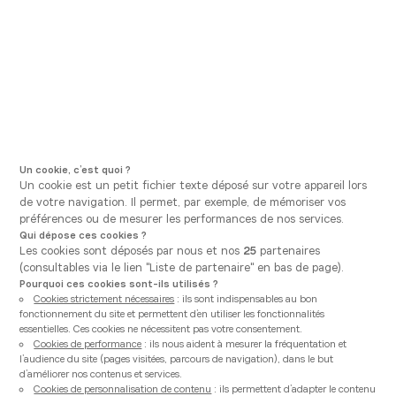
Aller à la navigation principale
Aller au contenu principal
Vous êtes ici
Vanden Borre Kitchen
Nos conseils
Tendance couleur mur cuisine 2026
Publié le
19/01/2026
TENDANCES
Tendance couleur mur
cuisine 2026
Un cookie, c’est quoi ?
Un cookie est un petit fichier texte déposé sur votre appareil lors
de votre navigation. Il permet, par exemple, de mémoriser vos
préférences ou de mesurer les performances de nos services.
Trouver la couleur idéale pour sa
cuisine équipée
, c’est
Qui dépose ces cookies ?
avant tout façonner un univers accueillant et
Les cookies sont déposés par nous et nos
25
partenaires
(consultables via le lien "Liste de partenaire" en bas de page).
inspirant, qui sublime chaque moment du quotidien.
Pourquoi ces cookies sont-ils utilisés ?
Vanden Borre Kitchen vous accompagne pour révéler
Cookies strictement nécessaires
: ils sont indispensables au bon
vos envies à travers une palette infinie et des outils de
fonctionnement du site et permettent d’en utiliser les fonctionnalités
essentielles. Ces cookies ne nécessitent pas votre consentement.
conception avant-gardistes. Grâce à l’alliance d’un
Cookies de performance
: ils nous aident à mesurer la fréquentation et
accompagnement à la carte, d’une expérience 3D
l’audience du site (pages visitées, parcours de navigation), dans le but
d’améliorer nos contenus et services.
intuitive et d’un budget totalement transparent,
Cookies de personnalisation de contenu
: ils permettent d’adapter le contenu