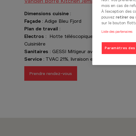
Vanden Borre Kitchen Jemappes
mois en cas de ref
À l’exception des 
Dimensions cuisine
:
pouvez
retirer ou
Façade
: Adige Bleu Fjord
sur le bouton flott
Plan de travail
:
Liste des partenaires
Electros
: Hotte téléscopique 600E, PROGRESS La
Cuisinière
Paramètres des
Sanitaires
: GESSI Mitigeur avec poignée, SCHOCK 
Service
: TVAC 21%, livraison et pose non compris
Prendre rendez-vous