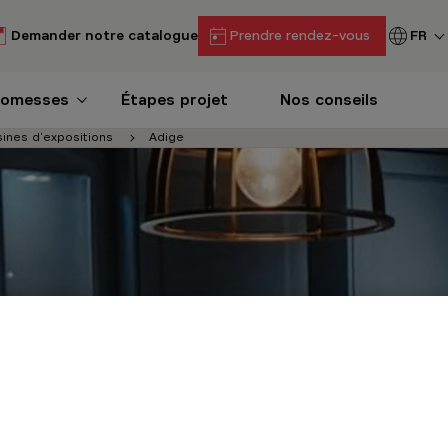
Demander notre catalogue
Prendre rendez-vous
FR
romesses
Étapes projet
Nos conseils
sines d'expositions
Adige