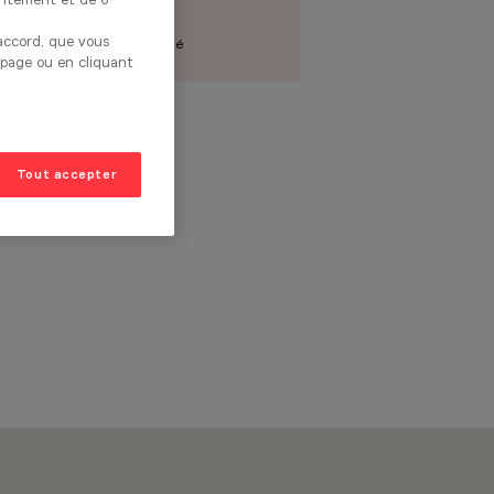
26 268€
 accord, que vous
Prix du modèle présenté
 page ou en cliquant
Tout accepter