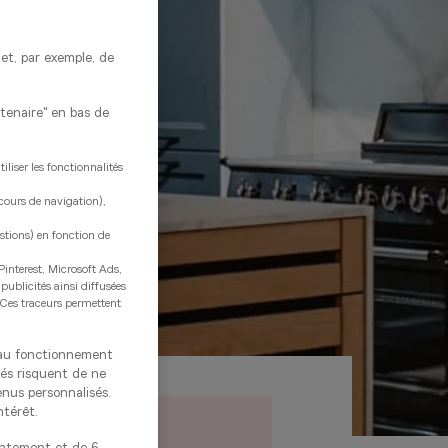
met, par exemple, de
rtenaire" en bas de
liser les fonctionnalités
rcours de navigation),
estions) en fonction de
Pinterest, Microsoft Ads,
 publicités ainsi diffusées
. Ces traceurs permettent
s au fonctionnement
tés risquent de ne
enus personnalisés.
ntérêt.
12 000€
/TVAC
entement et de 6