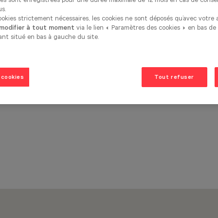
us.
cookies strictement nécessaires, les cookies ne sont déposés qu’avec votre
 modifier à tout moment
via le lien « Paramètres des cookies » en bas de
ant situé en bas à gauche du site.
ve vaisselle entièr, Combi Micro-onde,
 cookies
Tout refuser
pierre d'évier Kalli
es dans le prix