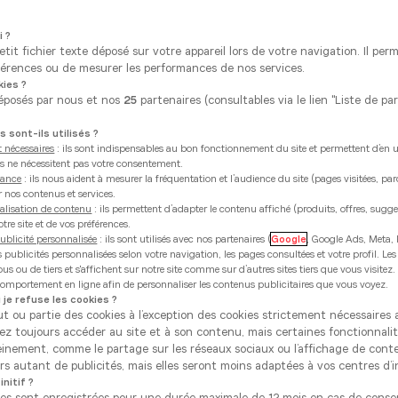
i ?
tit fichier texte déposé sur votre appareil lors de votre navigation. Il per
érences ou de mesurer les performances de nos services.
ies ?
éposés par nous et nos
25
partenaires (consultables via le lien "Liste de pa
 sont-ils utilisés ?
 nécessaires
: ils sont indispensables au bon fonctionnement du site et permettent d’en uti
ies ne nécessitent pas votre consentement.
mance
: ils nous aident à mesurer la fréquentation et l’audience du site (pages visitées, pa
r nos contenus et services.
alisation de contenu
: ils permettent d’adapter le contenu affiché (produits, offres, sugg
tre site et de vos préférences.
ublicité personnalisée
: ils sont utilisés avec nos partenaires (
Google
, Google Ads, Meta, 
es publicités personnalisées selon votre navigation, les pages consultées et votre profil. Les
s ou de tiers et s'affichent sur notre site comme sur d’autres sites tiers que vous visitez
 comportement en ligne afin de personnaliser les contenus publicitaires que vous voyez.
 je refuse les cookies ?
ut ou partie des cookies à l’exception des cookies strictement nécessaire
rez toujours accéder au site et à son contenu, mais certaines fonctionnali
einement, comme le partage sur les réseaux sociaux ou l’affichage de cont
s autant de publicités, mais elles seront moins adaptées à vos centres d’i
nitif ?
ces sont enregistrées pour une durée maximale de 12 mois en cas de cons