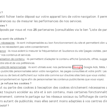
i ?
tit fichier texte déposé sur votre appareil lors de votre navigation. Il per
érences ou de mesurer les performances de nos services.
ies ?
éposés par nous et nos
25
partenaires (consultables via le lien "Liste de pa
 sont-ils utilisés ?
 nécessaires
: ils sont indispensables au bon fonctionnement du site et permettent d’en uti
ies ne nécessitent pas votre consentement.
mance
: ils nous aident à mesurer la fréquentation et l’audience du site (pages visitées, pa
r nos contenus et services.
alisation de contenu
: ils permettent d’adapter le contenu affiché (produits, offres, sugg
tre site et de vos préférences.
ublicité personnalisée
: ils sont utilisés avec nos partenaires (
Google
, Google Ads, Meta, 
es publicités personnalisées selon votre navigation, les pages consultées et votre profil. Les
s ou de tiers et s'affichent sur notre site comme sur d’autres sites tiers que vous visitez
 comportement en ligne afin de personnaliser les contenus publicitaires que vous voyez.
 je refuse les cookies ?
ut ou partie des cookies à l’exception des cookies strictement nécessaire
rez toujours accéder au site et à son contenu, mais certaines fonctionnali
einement, comme le partage sur les réseaux sociaux ou l’affichage de cont
s autant de publicités, mais elles seront moins adaptées à vos centres d’i
nitif ?