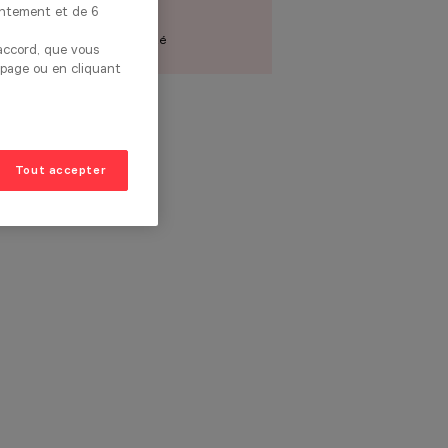
entement et de 6
31 940€
Prix du modèle présenté
 accord, que vous
 page ou en cliquant
Tout accepter