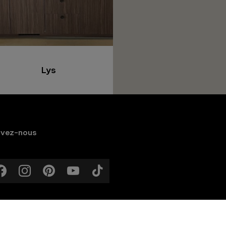
Lys
Tessina-Colora
ivez-nous