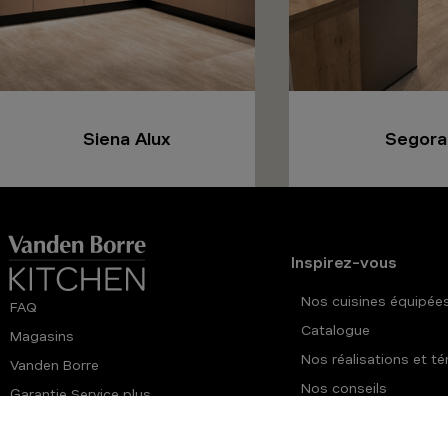
Siena Alux
Segora
Inspirez-vous
Nos cuisines équipée
FAQ
Catalogue
Magasins
Nos réalisations et 
Vanden Borre
Nos conseils
Garantie Service plus
Offre du moment
Vanden Borre Life