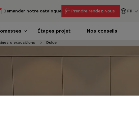
Demander notre catalogue
Prendre rendez-vous
FR
romesses
Étapes projet
Nos conseils
sines d'expositions
Dulce