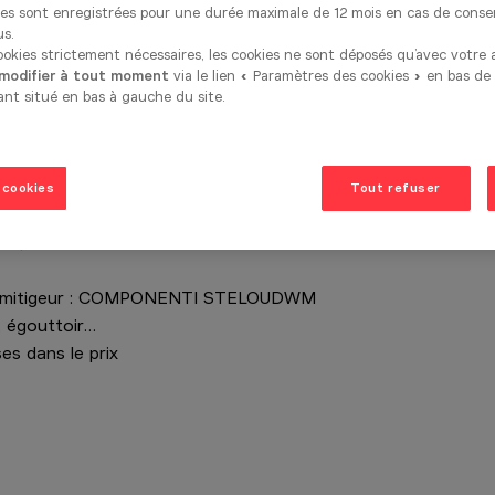
ces sont enregistrées pour une durée maximale de 12 mois en cas de cons
us.
cookies strictement nécessaires, les cookies ne sont déposés qu’avec votre
fondeur x 4390 mm largeur x 2302mm
 modifier à tout moment
via le lien « Paramètres des cookies » en bas de
ant situé en bas à gauche du site.
eur x 975mm hauteur
 cookies
Tout refuser
S ED811BS16E, Combi four/micro-ondes :
, Lave-vaisselle : SIEMENS SX97T801BE
 mitigeur : COMPONENTI STELOUDWM
s, égouttoir…
es dans le prix