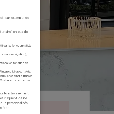
met, par exemple, de
rtenaire" en bas de
liser les fonctionnalités
rcours de navigation),
estions) en fonction de
Pinterest, Microsoft Ads,
 publicités ainsi diffusées
. Ces traceurs permettent
s au fonctionnement
tés risquent de ne
enus personnalisés.
ntérêt.
15 970€
/TVAC