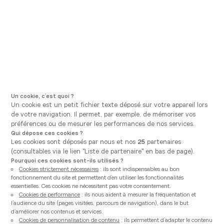
Aller à la navigation principale
Aller au contenu principal
Vous êtes ici
Vanden Borre Kitchen
Magasins
Magasins Brabant wallon
Nos magasins de cuisines
dans le Brabant wallon
Un cookie, c’est quoi ?
Un cookie est un petit fichier texte déposé sur votre appareil lors
Vous résidez dans le Brabant wallon et cherchez un
de votre navigation. Il permet, par exemple, de mémoriser vos
cuisiniste pour concrétiser votre projet de cuisine
préférences ou de mesurer les performances de nos services.
équipée ? Vanden Borre Kitchen est présent dans
Qui dépose ces cookies ?
votre province pour vous offrir un accompagnement
Les cookies sont déposés par nous et nos
25
partenaires
sur mesure, proche de chez vous. Nos experts vous
(consultables via le lien "Liste de partenaire" en bas de page).
accueillent dans des showrooms inspirants pour
Pourquoi ces cookies sont-ils utilisés ?
imaginer la cuisine qui correspond parfaitement à vos
Cookies strictement nécessaires
: ils sont indispensables au bon
envies et à votre mode de vie.
fonctionnement du site et permettent d’en utiliser les fonctionnalités
essentielles. Ces cookies ne nécessitent pas votre consentement.
Cookies de performance
: ils nous aident à mesurer la fréquentation et
l’audience du site (pages visitées, parcours de navigation), dans le but
Vanden Borre Kitchen Waterloo
d’améliorer nos contenus et services.
Cookies de personnalisation de contenu
: ils permettent d’adapter le contenu