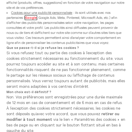
Actuellement fermé ouvre Saturday à 10:00
affiché (produits, offres, suggestions) en fonction de votre navigation sur notre
site et de vos préférences.
Chaussée de Bruxelles 720-722
Cookies pour une publicité personnalisée
: ils sont utilisés avec nos
1410 Waterloo
partenaires (
Google
, Google Ads, Meta, Pinterest, Microsoft Ads, etc.) afin
d’afficher des publicités personnalisées selon votre navigation, les pages
Voir le numéro
consultées et votre profil. Les publicités ainsi diffusées peuvent provenir de
nous ou de tiers et s'affichent sur notre site comme sur d’autres sites tiers que
vous visitez. Ces traceurs permettent ainsi d'analyser votre comportement en
Voir la fiche
ligne afin de personnaliser les contenus publicitaires que vous voyez.
Que se passe-t-il si je refuse les cookies ?
Prendre rendez-vous
Si vous refusez tout ou partie des cookies à l’exception des
cookies strictement nécessaires au fonctionnement du site, vous
pourrez toujours accéder au site et à son contenu, mais certaines
fonctionnalités risquent de ne pas fonctionner pleinement, comme
Vanden Borre Kitchen Wavre
le partage sur les réseaux sociaux ou l’affichage de contenus
personnalisés. Vous verrez toujours autant de publicités, mais elles
Actuellement fermé ouvre Saturday à 10:00
seront moins adaptées à vos centres d’intérêt.
Mon choix est-il définitif ?
Boulevard de l’Europe 41
Non. Vos préférences sont enregistrées pour une durée maximale
1300 Wavre
de 12 mois en cas de consentement et de 6 mois en cas de refus.
À l’exception des cookies strictement nécessaires, les cookies ne
Voir le numéro
sont déposés qu’avec votre accord, que vous pouvez
retirer ou
modifier à tout moment
via le lien « Paramètres des cookies » en
Voir la fiche
bas de page ou en cliquant sur le bouton flottant situé en bas à
gauche du site.