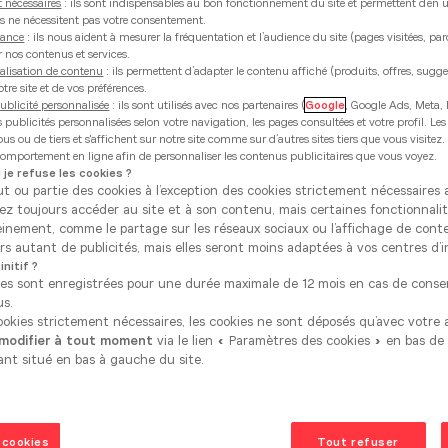
 nécessaires
: ils sont indispensables au bon fonctionnement du site et permettent d’en uti
ies ne nécessitent pas votre consentement.
Chaussée de Marche 636
mance
: ils nous aident à mesurer la fréquentation et l’audience du site (pages visitées, pa
5100 Wierde (Namur)
r nos contenus et services.
alisation de contenu
: ils permettent d’adapter le contenu affiché (produits, offres, sugg
Voir le numéro
tre site et de vos préférences.
ublicité personnalisée
: ils sont utilisés avec nos partenaires (
Google
, Google Ads, Meta, 
es publicités personnalisées selon votre navigation, les pages consultées et votre profil. Les
Voir la fiche
Prendre ren
s ou de tiers et s'affichent sur notre site comme sur d’autres sites tiers que vous visitez
 comportement en ligne afin de personnaliser les contenus publicitaires que vous voyez.
 je refuse les cookies ?
ut ou partie des cookies à l’exception des cookies strictement nécessaire
rez toujours accéder au site et à son contenu, mais certaines fonctionnali
einement, comme le partage sur les réseaux sociaux ou l’affichage de cont
s autant de publicités, mais elles seront moins adaptées à vos centres d’i
ès de chez vous
nitif ?
ces sont enregistrées pour une durée maximale de 12 mois en cas de cons
us.
tchen est toujours à vos côtés pour concrétiser votre proj
cookies strictement nécessaires, les cookies ne sont déposés qu’avec votre
 modifier à tout moment
via le lien « Paramètres des cookies » en bas de
sins pour vous conseiller et vous accompagner :
ant situé en bas à gauche du site.
position modernes où vous pourrez découvrir nos différente
 cookies
Tout refuser