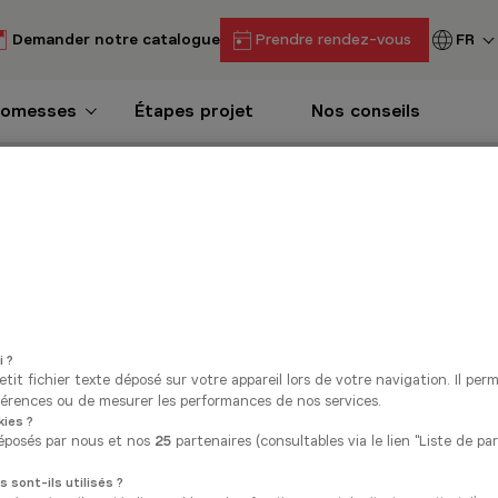
Demander notre catalogue
Prendre rendez-vous
FR
romesses
Étapes projet
Nos conseils
s
Magasins Namur
ns de cuisines à Na
velle cuisine équipée ? Vanden Borre Kitchen est présent da
adapté à vos envies et à votre budget. Découvrez nos showro
nctionnelle et esthétique.
i ?
tit fichier texte déposé sur votre appareil lors de votre navigation. Il per
érences ou de mesurer les performances de nos services.
ies ?
Vanden Borre Kitchen Wie
éposés par nous et nos
25
partenaires (consultables via le lien "Liste de pa
 sont-ils utilisés ?
Actuellement fermé ouvre Monday à 10: