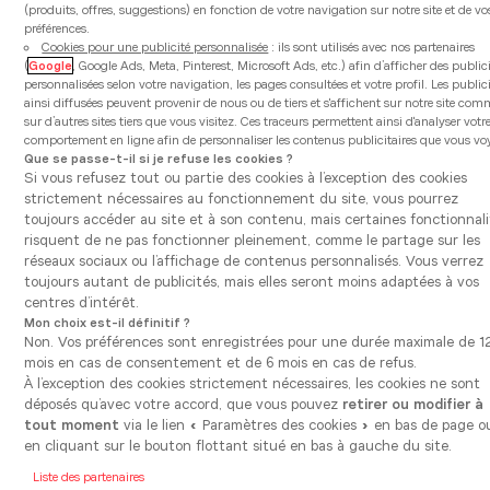
(produits, offres, suggestions) en fonction de votre navigation sur notre site et de vo
préférences.
Cookies pour une publicité personnalisée
: ils sont utilisés avec nos partenaires
(
Google
, Google Ads, Meta, Pinterest, Microsoft Ads, etc.) afin d’afficher des public
personnalisées selon votre navigation, les pages consultées et votre profil. Les public
ainsi diffusées peuvent provenir de nous ou de tiers et s'affichent sur notre site co
sur d’autres sites tiers que vous visitez. Ces traceurs permettent ainsi d'analyser votr
comportement en ligne afin de personnaliser les contenus publicitaires que vous vo
Que se passe-t-il si je refuse les cookies ?
Si vous refusez tout ou partie des cookies à l’exception des cookies
strictement nécessaires au fonctionnement du site, vous pourrez
toujours accéder au site et à son contenu, mais certaines fonctionnali
risquent de ne pas fonctionner pleinement, comme le partage sur les
réseaux sociaux ou l’affichage de contenus personnalisés. Vous verrez
toujours autant de publicités, mais elles seront moins adaptées à vos
centres d’intérêt.
Mon choix est-il définitif ?
Non. Vos préférences sont enregistrées pour une durée maximale de 1
mois en cas de consentement et de 6 mois en cas de refus.
À l’exception des cookies strictement nécessaires, les cookies ne sont
déposés qu’avec votre accord, que vous pouvez
retirer ou modifier à
Modèle
tout moment
via le lien « Paramètres des cookies » en bas de page o
Luxa Blanche
en cliquant sur le bouton flottant situé en bas à gauche du site.
Liste des partenaires
Découvrez le raffinement de notre cuisine Luxa. Avec