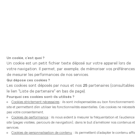
Aller à la navigation principale
Aller au contenu principal
Vous êtes ici
Vanden Borre Kitchen
Nos cuisines équipées et modernes
Luxa Blanche
Un cookie, c’est quoi ?
Un cookie est un petit fichier texte déposé sur votre appareil lors de
votre navigation. Il permet, par exemple, de mémoriser vos préférences
de mesurer les performances de nos services.
Qui dépose ces cookies ?
Les cookies sont déposés par nous et nos
25
partenaires (consultables 
le lien "Liste de partenaire" en bas de page).
Pourquoi ces cookies sont-ils utilisés ?
Cookies strictement nécessaires
: ils sont indispensables au bon fonctionnement
site et permettent d’en utiliser les fonctionnalités essentielles. Ces cookies ne nécessit
pas votre consentement.
Cookies de performance
: ils nous aident à mesurer la fréquentation et l’audienc
site (pages visitées, parcours de navigation), dans le but d’améliorer nos contenus et
services.
Cookies de personnalisation de contenu
: ils permettent d’adapter le contenu aff