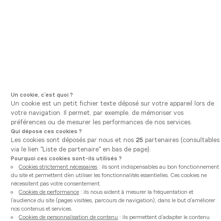
Aller à la navigation principale
Aller au contenu principal
Vous êtes ici
Vanden Borre Kitchen
Nos conseils
Mono, une collection de cuisines créée
Publié le
06/02/2026
ACTUALITÉS
Mono, une collection de
cuisines créée par Kelly
Un cookie, c’est quoi ?
Un cookie est un petit fichier texte déposé sur votre appareil lors de
Claessens
votre navigation. Il permet, par exemple, de mémoriser vos
préférences ou de mesurer les performances de nos services.
Qui dépose ces cookies ?
Les cookies sont déposés par nous et nos
25
partenaires (consultables
À l’occasion de ses 10 ans, Vanden Borre Kitchen
via le lien "Liste de partenaire" en bas de page).
présente Mono, une collection de cuisines exclusives,
Pourquoi ces cookies sont-ils utilisés ?
Cookies strictement nécessaires
: ils sont indispensables au bon fonctionnement
imaginée par la designer d’intérieur Kelly Claessens.
du site et permettent d’en utiliser les fonctionnalités essentielles. Ces cookies ne
Deux cuisines signatures qui traduisent une vision
nécessitent pas votre consentement.
Cookies de performance
: ils nous aident à mesurer la fréquentation et
commune : concevoir des cuisines fonctionnelles,
l’audience du site (pages visitées, parcours de navigation), dans le but d’améliorer
personnalisables et profondément ancrées dans les
nos contenus et services.
modes de vie d’aujourd’hui.
Cookies de personnalisation de contenu
: ils permettent d’adapter le contenu