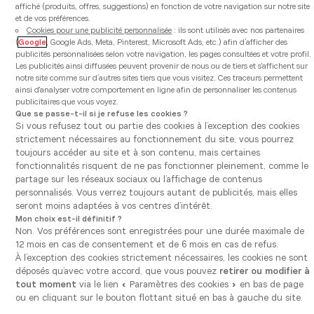
affiché (produits, offres, suggestions) en fonction de votre navigation sur notre site
et de vos préférences.
Cookies pour une publicité personnalisée
: ils sont utilisés avec nos partenaires
(
Google
, Google Ads, Meta, Pinterest, Microsoft Ads, etc.) afin d’afficher des
publicités personnalisées selon votre navigation, les pages consultées et votre profil.
Les publicités ainsi diffusées peuvent provenir de nous ou de tiers et s'affichent sur
notre site comme sur d’autres sites tiers que vous visitez. Ces traceurs permettent
ainsi d'analyser votre comportement en ligne afin de personnaliser les contenus
publicitaires que vous voyez.
Que se passe-t-il si je refuse les cookies ?
Si vous refusez tout ou partie des cookies à l’exception des cookies
strictement nécessaires au fonctionnement du site, vous pourrez
toujours accéder au site et à son contenu, mais certaines
fonctionnalités risquent de ne pas fonctionner pleinement, comme le
partage sur les réseaux sociaux ou l’affichage de contenus
personnalisés. Vous verrez toujours autant de publicités, mais elles
seront moins adaptées à vos centres d’intérêt.
« Concevoir une cuisine, ce n’est pas seulement
Mon choix est-il définitif ?
choisir des matériaux ou des électroménagers. C’est
Non. Vos préférences sont enregistrées pour une durée maximale de
penser l’usage, l’espace et l’harmonie avec toute la
12 mois en cas de consentement et de 6 mois en cas de refus.
maison. »
À l’exception des cookies strictement nécessaires, les cookies ne sont
déposés qu’avec votre accord, que vous pouvez
retirer ou modifier à
- Kelly Claessens
tout moment
via le lien « Paramètres des cookies » en bas de page
ou en cliquant sur le bouton flottant situé en bas à gauche du site.
La collection Mono : le design