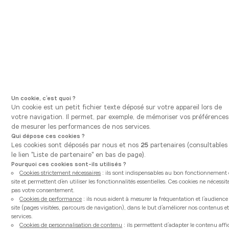
Aller à la navigation principale
Aller au contenu principal
Vous êtes ici
Vanden Borre Kitchen
Nos cuisines équipées et modernes
Mono Rosa
Un cookie, c’est quoi ?
Un cookie est un petit fichier texte déposé sur votre appareil lors de
votre navigation. Il permet, par exemple, de mémoriser vos préférences
de mesurer les performances de nos services.
Qui dépose ces cookies ?
Les cookies sont déposés par nous et nos
25
partenaires (consultables 
le lien "Liste de partenaire" en bas de page).
Pourquoi ces cookies sont-ils utilisés ?
Cookies strictement nécessaires
: ils sont indispensables au bon fonctionnement
site et permettent d’en utiliser les fonctionnalités essentielles. Ces cookies ne nécessit
pas votre consentement.
Cookies de performance
: ils nous aident à mesurer la fréquentation et l’audienc
site (pages visitées, parcours de navigation), dans le but d’améliorer nos contenus et
services.
Cookies de personnalisation de contenu
: ils permettent d’adapter le contenu aff