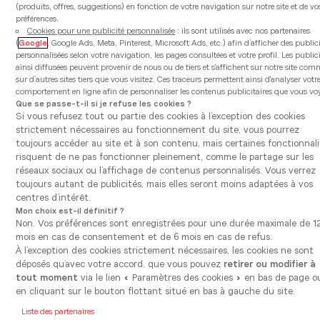
Précédent
Sui
(produits, offres, suggestions) en fonction de votre navigation sur notre site et de vo
préférences.
Cookies pour une publicité personnalisée
: ils sont utilisés avec nos partenaires
(
Google
, Google Ads, Meta, Pinterest, Microsoft Ads, etc.) afin d’afficher des public
personnalisées selon votre navigation, les pages consultées et votre profil. Les public
ainsi diffusées peuvent provenir de nous ou de tiers et s'affichent sur notre site co
sur d’autres sites tiers que vous visitez. Ces traceurs permettent ainsi d'analyser votr
comportement en ligne afin de personnaliser les contenus publicitaires que vous vo
Que se passe-t-il si je refuse les cookies ?
Si vous refusez tout ou partie des cookies à l’exception des cookies
strictement nécessaires au fonctionnement du site, vous pourrez
toujours accéder au site et à son contenu, mais certaines fonctionnali
risquent de ne pas fonctionner pleinement, comme le partage sur les
réseaux sociaux ou l’affichage de contenus personnalisés. Vous verrez
toujours autant de publicités, mais elles seront moins adaptées à vos
centres d’intérêt.
Mon choix est-il définitif ?
Non. Vos préférences sont enregistrées pour une durée maximale de 1
mois en cas de consentement et de 6 mois en cas de refus.
À l’exception des cookies strictement nécessaires, les cookies ne sont
déposés qu’avec votre accord, que vous pouvez
retirer ou modifier à
Modèle
tout moment
via le lien « Paramètres des cookies » en bas de page o
Mono Rosa
en cliquant sur le bouton flottant situé en bas à gauche du site.
Liste des partenaires
La cuisine Mono Rosa affirme un design audacieux où