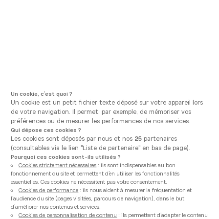
Aller à la navigation principale
Aller au contenu principal
Vous êtes ici
Vanden Borre Kitchen
Nos conseils
Dekton: Le revêtement idéal pour votre 
Publié le
12/03/2019
PLAN DE TRAVAIL
Dekton: Le revêtement idéal
pour votre plan de travail
Un cookie, c’est quoi ?
Un cookie est un petit fichier texte déposé sur votre appareil lors
cuisine !
de votre navigation. Il permet, par exemple, de mémoriser vos
préférences ou de mesurer les performances de nos services.
Qui dépose ces cookies ?
Les cookies sont déposés par nous et nos
25
partenaires
Le Dekton est la Rolls Royce des revêtements de plan
(consultables via le lien "Liste de partenaire" en bas de page).
de travail pour cuisine. Il est à la fois beau et ultra
Pourquoi ces cookies sont-ils utilisés ?
Cookies strictement nécessaires
: ils sont indispensables au bon
résistant. L’idéal pour un plan de travail !
fonctionnement du site et permettent d’en utiliser les fonctionnalités
essentielles. Ces cookies ne nécessitent pas votre consentement.
Cookies de performance
: ils nous aident à mesurer la fréquentation et
l’audience du site (pages visitées, parcours de navigation), dans le but
d’améliorer nos contenus et services.
Cookies de personnalisation de contenu
: ils permettent d’adapter le contenu