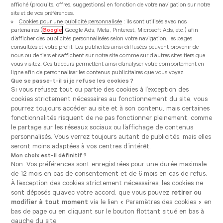
affiché (produits, offres, suggestions) en fonction de votre navigation sur notre
site et de vos préférences.
Cookies pour une publicité personnalisée
: ils sont utilisés avec nos
partenaires (
Google
, Google Ads, Meta, Pinterest, Microsoft Ads, etc.) afin
d’afficher des publicités personnalisées selon votre navigation, les pages
consultées et votre profil. Les publicités ainsi diffusées peuvent provenir de
nous ou de tiers et s'affichent sur notre site comme sur d’autres sites tiers que
vous visitez. Ces traceurs permettent ainsi d'analyser votre comportement en
ligne afin de personnaliser les contenus publicitaires que vous voyez.
Que se passe-t-il si je refuse les cookies ?
Si vous refusez tout ou partie des cookies à l’exception des
cookies strictement nécessaires au fonctionnement du site, vous
pourrez toujours accéder au site et à son contenu, mais certaines
Le
Dekton
est ce qui se fait de mieux à l’heure
fonctionnalités risquent de ne pas fonctionner pleinement, comme
actuelle en matière de
revêtement pour plan de
le partage sur les réseaux sociaux ou l’affichage de contenus
travail
de cuisine. Ce matériau révolutionnaire est
personnalisés. Vous verrez toujours autant de publicités, mais elles
fabriqué à partir de matières premières complexes
seront moins adaptées à vos centres d’intérêt.
utilisées dans la production des surfaces de verre, de
Mon choix est-il définitif ?
porcelaine et de quartz. Grâce à ses
propriétés
Non. Vos préférences sont enregistrées pour une durée maximale
uniques
, le Dekton peut être utilisé aussi bien en
de 12 mois en cas de consentement et de 6 mois en cas de refus.
intérieur qu’en extérieur, avec
des applications
À l’exception des cookies strictement nécessaires, les cookies ne
illimitées
: façades, revêtements, sols, plans de travail,
sont déposés qu’avec votre accord, que vous pouvez
retirer ou
etc.
modifier à tout moment
via le lien « Paramètres des cookies » en
bas de page ou en cliquant sur le bouton flottant situé en bas à
Pourquoi le Dekton est une solution
gauche du site.