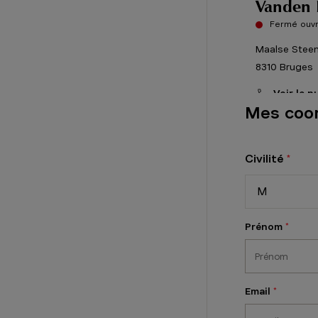
Vanden 
Fermé ouvr
Maalse Stee
8310
Bruges
Voir le 
Mes coo
Vanden 
Civilité
Fermé ouvr
M
Reustraat 1 
3290
Diest
Prénom
Voir le 
Vanden 
Email
Ouvert jusq