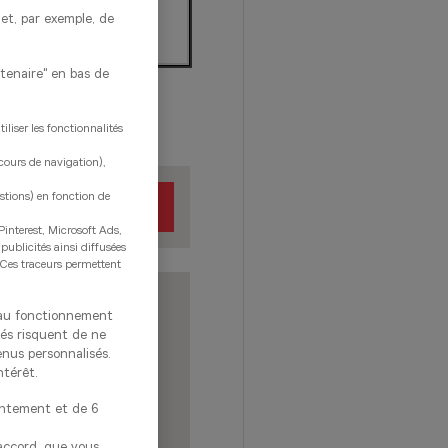
met, par exemple, de
rtenaire" en bas de
liser les fonctionnalités
rcours de navigation),
estions) en fonction de
RECHERCHER
Pinterest, Microsoft Ads,
 publicités ainsi diffusées
. Ces traceurs permettent
s au fonctionnement
tés risquent de ne
enus personnalisés.
ntérêt.
entement et de 6
 accord, que vous