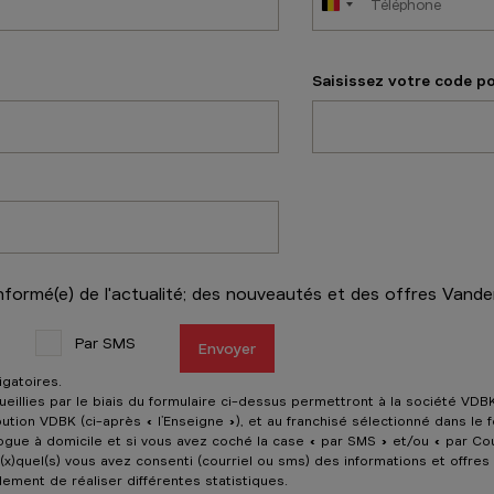
derie 3
Saisissez votre code p
Sélectionner ce magasin
numéro
Borre Kitchen Drogenbos
u’à 18:00
an 506
bos
informé(e) de l'actualité; des nouveautés et des offres Vand
Sélectionner ce magasin
numéro
Par SMS
Envoyer
igatoires.
Borre Kitchen Froyennes
eillies par le biais du formulaire ci-dessus permettront à la société VDBK
ution VDBK (ci-après « l’Enseigne »), et au franchisé sélectionné dans le 
u’à 18:00
ogue à domicile et si vous avez coché la case « par SMS » et/ou « par Cou
(x)quel(s) vous avez consenti (courriel ou sms) des informations et offres
rgnette 44-46
ement de réaliser différentes statistiques.