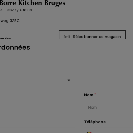
Borre Kitchen Bruges
e Tuesday à 10:00
nweg 328C
Sélectionner ce magasin
numéro
rdonnées
Borre Kitchen Diest
e Monday à 10:00
A,
Nom
Sélectionner ce magasin
numéro
Borre Kitchen Dour
Téléphone
u’à 18:00