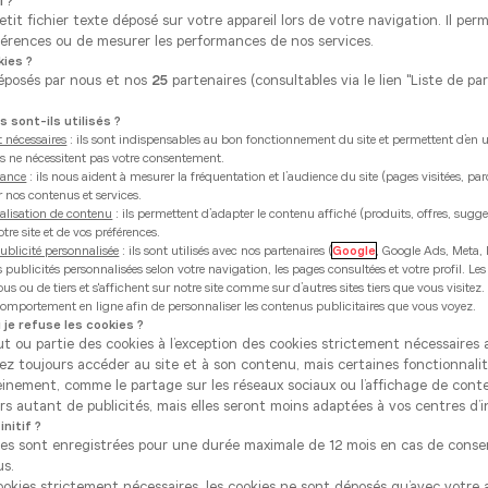
i ?
tit fichier texte déposé sur votre appareil lors de votre navigation. Il per
érences ou de mesurer les performances de nos services.
ies ?
éposés par nous et nos
25
partenaires (consultables via le lien "Liste de pa
 sont-ils utilisés ?
otre magasin dans la liste : *
 nécessaires
: ils sont indispensables au bon fonctionnement du site et permettent d’en uti
ies ne nécessitent pas votre consentement.
mance
: ils nous aident à mesurer la fréquentation et l’audience du site (pages visitées, pa
r nos contenus et services.
alisation de contenu
: ils permettent d’adapter le contenu affiché (produits, offres, sugg
ou
OCALISEZ MOI
tre site et de vos préférences.
ublicité personnalisée
: ils sont utilisés avec nos partenaires (
Google
, Google Ads, Meta, 
es publicités personnalisées selon votre navigation, les pages consultées et votre profil. Les
s ou de tiers et s'affichent sur notre site comme sur d’autres sites tiers que vous visitez
 comportement en ligne afin de personnaliser les contenus publicitaires que vous voyez.
Borre Kitchen Alost
 je refuse les cookies ?
ut ou partie des cookies à l’exception des cookies strictement nécessaire
u’à 18:00
rez toujours accéder au site et à son contenu, mais certaines fonctionnali
einement, comme le partage sur les réseaux sociaux ou l’affichage de cont
eenweg 43
s autant de publicités, mais elles seront moins adaptées à vos centres d’i
nitif ?
ces sont enregistrées pour une durée maximale de 12 mois en cas de cons
Sélectionner ce magasin
numéro
us.
cookies strictement nécessaires, les cookies ne sont déposés qu’avec votre