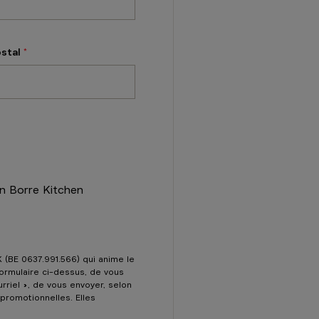
ostal
en Borre Kitchen
 (BE 0637.991.566) qui anime le
formulaire ci-dessus, de vous
rriel », de vous envoyer, selon
 promotionnelles. Elles