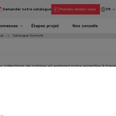
Demander notre catalogue
Prendre rendez-vous
FR
romesses
Étapes projet
Nos conseils
ue
Catalogue Domicile
 collections de cuisines et explorez notre expertise à trave
nspirer pour créer la cuisine qui vous ressemble !
ner en ligne
Réserver en magasin
R