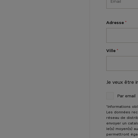
Rue de la Cor
7370
Dour
Adresse
Voir le 
Vanden 
Ville
Ouvert jusq
Paul Gilsonla
1620
Drogen
Je veux être 
Voir le 
Par email
*Informations obl
Vanden 
Les données recu
réseau de distrib
Ouvert jusq
envoyer un catal
le(s) moyen(s) au
Rue de la Bo
permettront égal