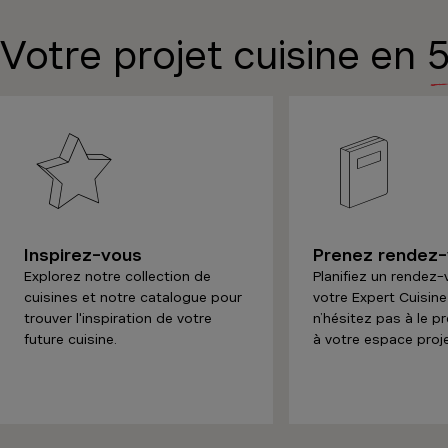
Votre projet cuisine en
5
Vanden 
Fermé jusq
Rue des Orc
5030
Gemblo
Voir le 
Inspirez-vous
Prenez rendez
Vanden 
Explorez notre collection de
Planifiez un rendez
cuisines et notre catalogue pour
votre Expert Cuisine
Fermé jusq
trouver l'inspiration de votre
n’hésitez pas à le p
future cuisine.
à votre espace proje
Hasseltweg 
3600
Genk
Voir le 