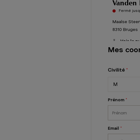
Vanden 
Fermé jusq
Maalse Stee
8310
Bruges
Voir le 
Mes coo
Vanden 
Civilité
Fermé jusq
M
Reustraat 1 
3290
Diest
Prénom
Voir le 
Vanden 
Email
Fermé jusq