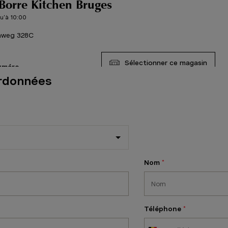
Borre Kitchen Bruges
u'à 10:00
nweg 328C
Sélectionner ce magasin
numéro
rdonnées
Borre Kitchen Diest
u'à 10:00
A,
Nom
Sélectionner ce magasin
numéro
Borre Kitchen Dour
Téléphone
u'à 10:00