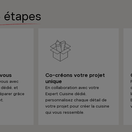
 étapes
Borre Kitchen Gembloux
u'à 10:00
hidées 13
ux
Sélectionner ce magasin
numéro
-vous
Co-créons votre projet
unique
Borre Kitchen Genk
-vous avec
 dédié, et
En collaboration avec votre
u'à 09:30
réparer grâce
Expert Cuisine dédié,
t.
personnalisez chaque détail de
105, 3600 Genk
votre projet pour créer la cuisine
qui vous ressemble.
Sélectionner ce magasin
numéro