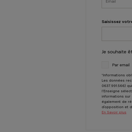
Rue de la Cor
7370
Dour
Saisissez votr
Voir le 
Vanden 
Je souhaite ê
Fermé jusq
Par email
Paul Gilsonla
1620
Drogen
*Informations obl
Les données recu
Voir le 
0637.991.566) qui
l'Enseigne sélec
informations sur
également de réal
Vanden 
d’opposition et
En Savoir plus
Fermé jusq
Rue de la Bo