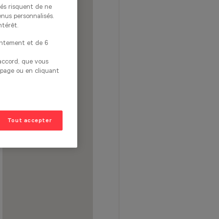
tés risquent de ne
enus personnalisés.
ntérêt.
entement et de 6
 accord, que vous
 page ou en cliquant
35
Tout accepter