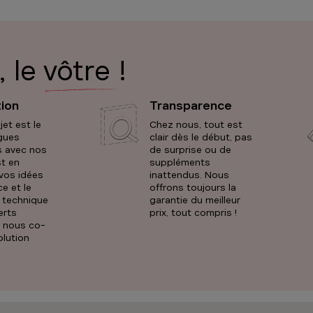
nes
Sélectionner ce magasin
numéro
, le
vôtre
!
Borre Kitchen Gand Oostakker
ion
Transparence
u'à 09:30
et est le
Chez nous, tout est
eenweg 1090
ngues
clair dès le début, pas
s avec nos
de surprise ou de
st en
suppléments
Sélectionner ce magasin
numéro
vos idées
inattendus. Nous
ce et le
offrons toujours la
e technique
garantie du meilleur
erts
prix, tout compris !
Borre Kitchen Ganshoren
e nous co-
olution
u'à 10:00
es Quint 304
ren
Sélectionner ce magasin
numéro