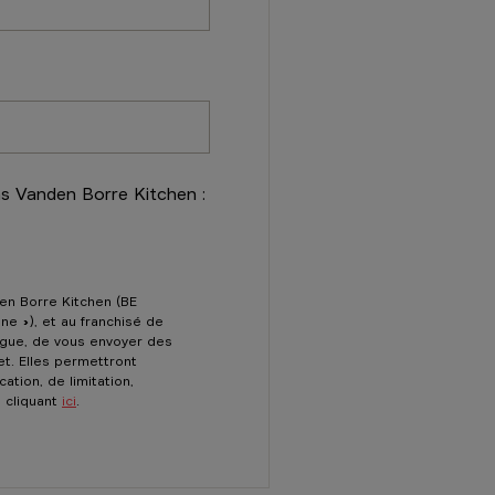
ns Vanden Borre Kitchen :
den Borre Kitchen (BE
ne »), et au franchisé de
logue, de vous envoyer des
et. Elles permettront
ation, de limitation,
 cliquant
ici
.