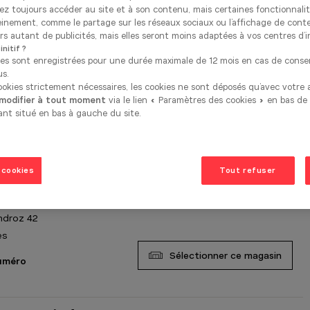
rez toujours accéder au site et à son contenu, mais certaines fonctionnali
einement, comme le partage sur les réseaux sociaux ou l’affichage de cont
Borre Kitchen Auderghem
s autant de publicités, mais elles seront moins adaptées à vos centres d’i
nitif ?
u'à 10:00
ces sont enregistrées pour une durée maximale de 12 mois en cas de cons
us.
Wavre 1212
cookies strictement nécessaires, les cookies ne sont déposés qu’avec votre
hem
 modifier à tout moment
via le lien « Paramètres des cookies » en bas de
ant situé en bas à gauche du site.
Sélectionner ce magasin
numéro
 cookies
Tout refuser
Borre Kitchen Boncelles
u'à 10:00
ndroz 42
es
Sélectionner ce magasin
numéro