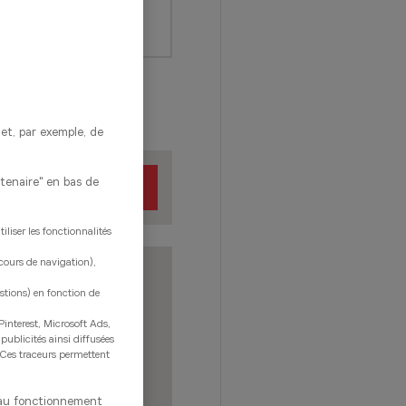
met, par exemple, de
rtenaire" en bas de
RECHERCHER
liser les fonctionnalités
rcours de navigation),
estions) en fonction de
Pinterest, Microsoft Ads,
 publicités ainsi diffusées
. Ces traceurs permettent
s au fonctionnement