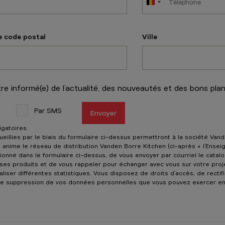
derie 3
e code postal
Ville
Sélectionner ce magasin
numéro
Borre Kitchen Drogenbos
tre informé(e) de l’actualité, des nouveautés et des bons pla
u'à 10:00
Par SMS
Envoyer
an 506
bos
igatoires.
eillies par le biais du formulaire ci-dessus permettront à la société Van
Sélectionner ce magasin
numéro
 anime le réseau de distribution Vanden Borre Kitchen (ci-après « l’Enseig
tionné dans le formulaire ci-dessus, de vous envoyer par courriel le cata
 ses produits et de vous rappeler pour échanger avec vous sur votre proj
iser différentes statistiques. Vous disposez de droits d’accès, de rectific
Borre Kitchen Froyennes
 de suppression de vos données personnelles que vous pouvez exercer en
u'à 10:00
rgnette 44-46