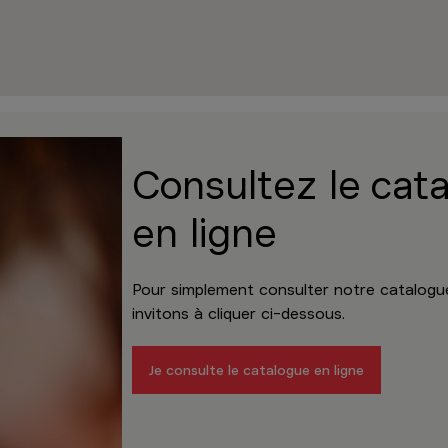
Borre Kitchen Gerpinnes – Bultia
u'à 10:00
hilippeville 184
nes
Sélectionner ce magasin
numéro
Consultez le cat
en ligne
Borre Kitchen Gosselies
u'à 10:00
Pour simplement consulter notre catalog
igneloux 9,
invitons à cliquer ci-dessous.
s (Charleroi)
Sélectionner ce magasin
numéro
Je consulte le catalogue en ligne
Borre Kitchen Grivegnée