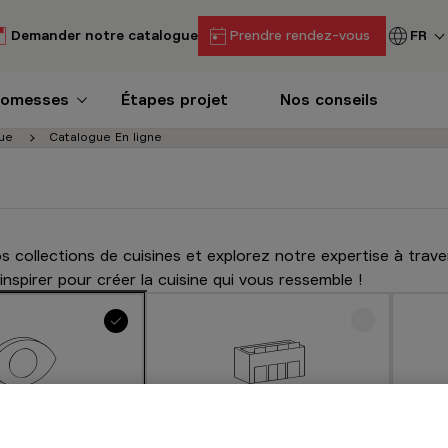
Demander notre catalogue
Prendre rendez-vous
FR
romesses
Étapes projet
Nos conseils
ue
Catalogue En ligne
 collections de cuisines et explorez notre expertise à trave
nspirer pour créer la cuisine qui vous ressemble !
Réserver en magasin
R
ner en ligne