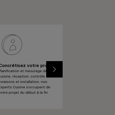
Concrétisez votre projet
Profitez de votre 
cuisine
Planification et mesurage de la
Précédent
cuisine, réception, contrôle des
Profitez dès à présent d
livraisons et installation, nos
cuisine ainsi que d’une tr
Experts Cuisine s’occupent de
d'esprit grâce à nos gar
votre projet du début à la fin.
étendues.