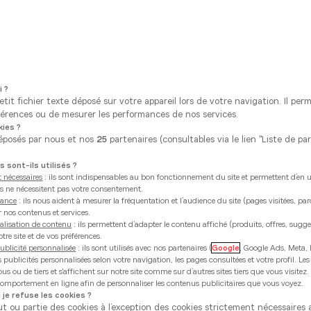
otre magasin dans la liste : *
i ?
tit fichier texte déposé sur votre appareil lors de votre navigation. Il per
érences ou de mesurer les performances de nos services.
ies ?
éposés par nous et nos
25
partenaires (consultables via le lien "Liste de pa
ou
OCALISEZ MOI
 sont-ils utilisés ?
 nécessaires
: ils sont indispensables au bon fonctionnement du site et permettent d’en uti
ies ne nécessitent pas votre consentement.
mance
: ils nous aident à mesurer la fréquentation et l’audience du site (pages visitées, pa
Borre Kitchen Alost
r nos contenus et services.
alisation de contenu
: ils permettent d’adapter le contenu affiché (produits, offres, sugg
u'à 10:00
tre site et de vos préférences.
ublicité personnalisée
: ils sont utilisés avec nos partenaires (
Google
, Google Ads, Meta, 
eenweg 43
es publicités personnalisées selon votre navigation, les pages consultées et votre profil. Les
s ou de tiers et s'affichent sur notre site comme sur d’autres sites tiers que vous visitez
 comportement en ligne afin de personnaliser les contenus publicitaires que vous voyez.
Sélectionner ce magasin
numéro
 je refuse les cookies ?
ut ou partie des cookies à l’exception des cookies strictement nécessaire