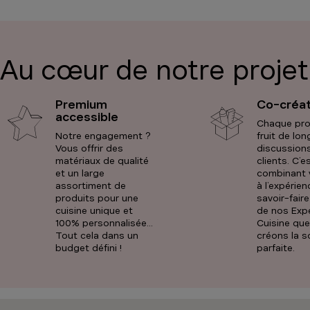
7503
Froyen
Voir le 
Au cœur de notre projet
Vanden 
Premium
Co-créat
Fermé jusq
accessible
Chaque proj
Antwerpsest
Notre engagement ?
fruit de lo
9041
Gand
Vous offrir des
discussion
matériaux de qualité
clients. C’e
Voir le 
et un large
combinant 
assortiment de
à l’expérien
produits pour une
savoir-fair
cuisine unique et
de nos Exp
Vanden 
100% personnalisée…
Cuisine qu
Tout cela dans un
créons la s
Fermé jusq
budget défini !
parfaite.
Avenue Charl
1083
Gansho
Voir le 