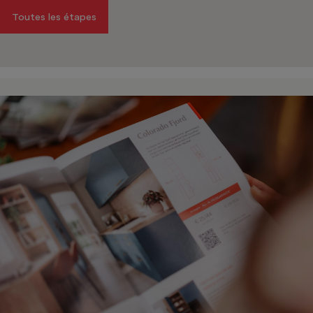
Toutes les étapes
Vanden 
Fermé jusq
Chaussée de P
6280
Gerpin
Voir le 
Vanden 
Fermé jusq
Rue Pont-à-M
6041
Gosselie
Voir le 
Vanden 