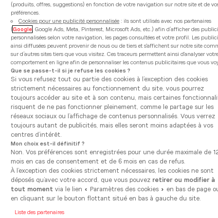
Précédent
Sui
(produits, offres, suggestions) en fonction de votre navigation sur notre site et de vo
préférences.
Cookies pour une publicité personnalisée
: ils sont utilisés avec nos partenaires
(
Google
, Google Ads, Meta, Pinterest, Microsoft Ads, etc.) afin d’afficher des public
personnalisées selon votre navigation, les pages consultées et votre profil. Les public
ainsi diffusées peuvent provenir de nous ou de tiers et s'affichent sur notre site co
sur d’autres sites tiers que vous visitez. Ces traceurs permettent ainsi d'analyser votr
comportement en ligne afin de personnaliser les contenus publicitaires que vous vo
Que se passe-t-il si je refuse les cookies ?
Si vous refusez tout ou partie des cookies à l’exception des cookies
strictement nécessaires au fonctionnement du site, vous pourrez
toujours accéder au site et à son contenu, mais certaines fonctionnali
risquent de ne pas fonctionner pleinement, comme le partage sur les
réseaux sociaux ou l’affichage de contenus personnalisés. Vous verrez
toujours autant de publicités, mais elles seront moins adaptées à vos
centres d’intérêt.
Mon choix est-il définitif ?
Non. Vos préférences sont enregistrées pour une durée maximale de 1
mois en cas de consentement et de 6 mois en cas de refus.
À l’exception des cookies strictement nécessaires, les cookies ne sont
déposés qu’avec votre accord, que vous pouvez
retirer ou modifier à
Modèle
tout moment
via le lien « Paramètres des cookies » en bas de page o
Chalet
en cliquant sur le bouton flottant situé en bas à gauche du site.
Liste des partenaires
La cuisine Chalet est élégante grâce à sa façade