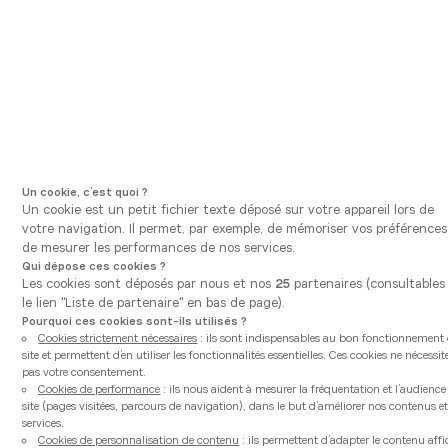
Aller à la navigation principale
Aller au contenu principal
Vous êtes ici
Vanden Borre Kitchen
Nos cuisines équipées et modernes
Chalet
Un cookie, c’est quoi ?
Un cookie est un petit fichier texte déposé sur votre appareil lors de
votre navigation. Il permet, par exemple, de mémoriser vos préférences
de mesurer les performances de nos services.
Qui dépose ces cookies ?
Les cookies sont déposés par nous et nos
25
partenaires (consultables 
le lien "Liste de partenaire" en bas de page).
Pourquoi ces cookies sont-ils utilisés ?
Cookies strictement nécessaires
: ils sont indispensables au bon fonctionnement
site et permettent d’en utiliser les fonctionnalités essentielles. Ces cookies ne nécessit
pas votre consentement.
Cookies de performance
: ils nous aident à mesurer la fréquentation et l’audienc
site (pages visitées, parcours de navigation), dans le but d’améliorer nos contenus et
services.
Cookies de personnalisation de contenu
: ils permettent d’adapter le contenu aff