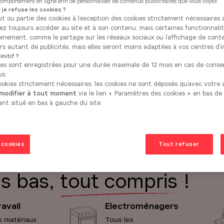
c justesse. Ses façades à cadre gris ardoise
 comportement en ligne afin de personnaliser les contenus publicitaires que vous voyez.
 je refuse les cookies ?
, réhaussées par la chaleur d'un plan de
ut ou partie des cookies à l’exception des cookies strictement nécessaire
 où s'installer ou cuisiner. Le meuble haut
rez toujours accéder au site et à son contenu, mais certaines fonctionnali
'ensemble, tandis que chaque détail s'adapte
einement, comme le partage sur les réseaux sociaux ou l’affichage de cont
s autant de publicités, mais elles seront moins adaptées à vos centres d’i
nitif ?
ces sont enregistrées pour une durée maximale de 12 mois en cas de cons
us.
cookies strictement nécessaires, les cookies ne sont déposés qu’avec votre
 modifier à tout moment
via le lien « Paramètres des cookies » en bas de
ant situé en bas à gauche du site.
 cookies
Tout refuser
us bas,
tout compris
!
ravail
Electroménagers
s matériaux
Tous les