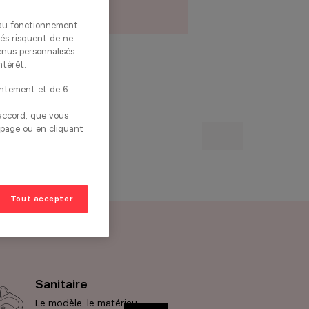
17 854€
/TVAC 21%
s au fonctionnement
tés risquent de ne
enus personnalisés.
ntérêt.
entement et de 6
 accord, que vous
 page ou en cliquant
Tout accepter
Sanitaire
Accessoires
Le modèle, le matériau
Les accessoires