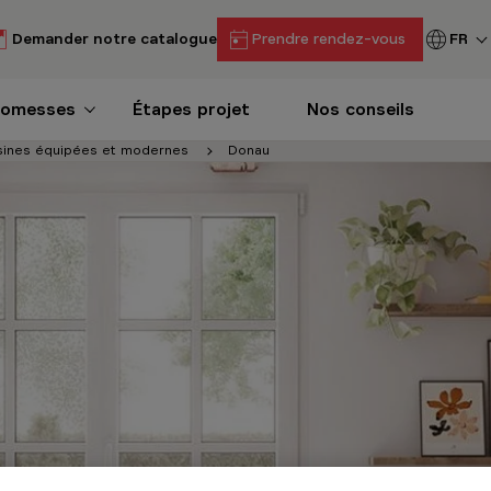
Demander notre catalogue
Prendre rendez-vous
FR
romesses
Étapes projet
Nos conseils
sines équipées et modernes
Donau