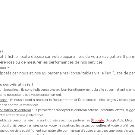
i ?
tit fichier texte déposé sur votre appareil lors de votre navigation. Il per
érences ou de mesurer les performances de nos services.
ies ?
éposés par nous et nos
25
partenaires (consultables via le lien "Liste de pa
 sont-ils utilisés ?
 nécessaires
: ils sont indispensables au bon fonctionnement du site et permettent d’en uti
ies ne nécessitent pas votre consentement.
mance
: ils nous aident à mesurer la fréquentation et l’audience du site (pages visitées, pa
r nos contenus et services.
alisation de contenu
: ils permettent d’adapter le contenu affiché (produits, offres, sugg
tre site et de vos préférences.
ublicité personnalisée
: ils sont utilisés avec nos partenaires (
Google
, Google Ads, Meta, 
es publicités personnalisées selon votre navigation, les pages consultées et votre profil. Les
s ou de tiers et s'affichent sur notre site comme sur d’autres sites tiers que vous visitez