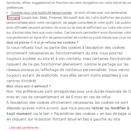
Précédent
Sui
(produits, offres, suggestions) en fonction de votre navigation sur notre site et de vo
préférences.
Cookies pour une publicité personnalisée
: ils sont utilisés avec nos partenaires
(
Google
, Google Ads, Meta, Pinterest, Microsoft Ads, etc.) afin d’afficher des public
personnalisées selon votre navigation, les pages consultées et votre profil. Les public
ainsi diffusées peuvent provenir de nous ou de tiers et s'affichent sur notre site co
sur d’autres sites tiers que vous visitez. Ces traceurs permettent ainsi d'analyser votr
comportement en ligne afin de personnaliser les contenus publicitaires que vous vo
Que se passe-t-il si je refuse les cookies ?
Si vous refusez tout ou partie des cookies à l’exception des cookies
strictement nécessaires au fonctionnement du site, vous pourrez
toujours accéder au site et à son contenu, mais certaines fonctionnali
risquent de ne pas fonctionner pleinement, comme le partage sur les
réseaux sociaux ou l’affichage de contenus personnalisés. Vous verrez
toujours autant de publicités, mais elles seront moins adaptées à vos
centres d’intérêt.
Mon choix est-il définitif ?
Non. Vos préférences sont enregistrées pour une durée maximale de 1
mois en cas de consentement et de 6 mois en cas de refus.
À l’exception des cookies strictement nécessaires, les cookies ne sont
déposés qu’avec votre accord, que vous pouvez
retirer ou modifier à
Modèle
tout moment
via le lien « Paramètres des cookies » en bas de page o
Luxa Jade
en cliquant sur le bouton flottant situé en bas à gauche du site.
Liste des partenaires
Amenez de la couleur dans votre cuisine Luxa Jade