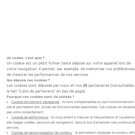
Aller à la navigation principale
Aller au contenu principal
Vous êtes ici
Vanden Borre Kitchen
Nos cuisines équipées et modernes
Luxa Jade
Un cookie, c’est quoi ?
Un cookie est un petit fichier texte déposé sur votre appareil lors de
votre navigation. Il permet, par exemple, de mémoriser vos préférences
de mesurer les performances de nos services.
Qui dépose ces cookies ?
Les cookies sont déposés par nous et nos
25
partenaires (consultables 
le lien "Liste de partenaire" en bas de page).
Pourquoi ces cookies sont-ils utilisés ?
Cookies strictement nécessaires
: ils sont indispensables au bon fonctionnement
site et permettent d’en utiliser les fonctionnalités essentielles. Ces cookies ne nécessit
pas votre consentement.
Cookies de performance
: ils nous aident à mesurer la fréquentation et l’audienc
site (pages visitées, parcours de navigation), dans le but d’améliorer nos contenus et
services.
Cookies de personnalisation de contenu
: ils permettent d’adapter le contenu aff