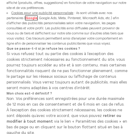
affiché (produits, offres, suggestions) en fonction de votre navigation sur notre
site et de vos préférences.
Cookies pour une publicité personnalisée
: ils sont utilisés avec nos
partenaires (
Google
, Google Ads, Meta, Pinterest, Microsoft Ads, etc.) afin
d’afficher des publicités personnalisées selon votre navigation, les pages
consultées et votre profil. Les publicités ainsi diffusées peuvent provenir de
nous ou de tiers et s'affichent sur notre site comme sur d’autres sites tiers que
vous visitez. Ces traceurs permettent ainsi d'analyser votre comportement en
ligne afin de personnaliser les contenus publicitaires que vous voyez.
Que se passe-t-il si je refuse les cookies ?
Si vous refusez tout ou partie des cookies à l’exception des
cookies strictement nécessaires au fonctionnement du site, vous
pourrez toujours accéder au site et à son contenu, mais certaines
fonctionnalités risquent de ne pas fonctionner pleinement, comme
le partage sur les réseaux sociaux ou l’affichage de contenus
Nos
façades
pour une cuisine
personnalisés. Vous verrez toujours autant de publicités, mais elles
seront moins adaptées à vos centres d’intérêt.
unique
Mon choix est-il définitif ?
Non. Vos préférences sont enregistrées pour une durée maximale
La façade est l'élément extérieur qui confère à
de 12 mois en cas de consentement et de 6 mois en cas de refus.
votre cuisine son esthétique exceptionnelle. Que
À l’exception des cookies strictement nécessaires, les cookies ne
vous aspiriez à une cuisine moderne et épurée,
sont déposés qu’avec votre accord, que vous pouvez
retirer ou
modifier à tout moment
via le lien « Paramètres des cookies » en
rustique et chaleureuse, ou contemporaine et
bas de page ou en cliquant sur le bouton flottant situé en bas à
élégante, notre gamme offre une variété de
gauche du site.