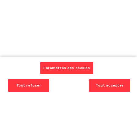
FAQ
Magasins
Vanden Borre
Garantie Service plus
Vanden Borre Life
Inspirez-vous
Paramètres des cookies
Nos cuisines équipées et modernes
Catalogue
Tout refuser
Tout accepter
Nos réalisations et témoignages
Nos conseils
Offre du moment
Contactez-nous
Rendez-vous