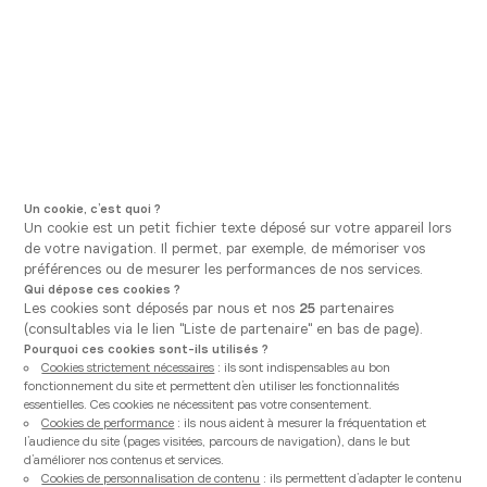
Aller à la navigation principale
Aller au contenu principal
Vous êtes ici
Vanden Borre Kitchen
Nos matériaux & accessoirisation
Nos matériaux &
accessoirisation
Un cookie, c’est quoi ?
Un cookie est un petit fichier texte déposé sur votre appareil lors
Dans la conception de votre cuisine, les matériaux et les
de votre navigation. Il permet, par exemple, de mémoriser vos
accessoires sont essentiels.
préférences ou de mesurer les performances de nos services.
Les façades et les plans de travail définissent l'esthétique de
votre espace. Ils sont disponibles dans une variété de
Qui dépose ces cookies ?
matériaux et de finitions pour correspondre à votre style.
Les cookies sont déposés par nous et nos
25
partenaires
Pour finaliser votre cuisine, vous pouvez choisir entre un
(consultables via le lien "Liste de partenaire" en bas de page).
touche de caractère avec l’ajout de poignées, ou un design
Pourquoi ces cookies sont-ils utilisés ?
épuré avec le sans poignées. Chaque élément est une
Cookies strictement nécessaires
: ils sont indispensables au bon
opportunité de personnalisation, créant une cuisine unique
fonctionnement du site et permettent d’en utiliser les fonctionnalités
qui vous ressemble.
essentielles. Ces cookies ne nécessitent pas votre consentement.
Cookies de performance
: ils nous aident à mesurer la fréquentation et
l’audience du site (pages visitées, parcours de navigation), dans le but
d’améliorer nos contenus et services.
Cookies de personnalisation de contenu
: ils permettent d’adapter le contenu