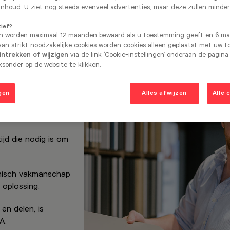
inhoud. U ziet nog steeds evenveel advertenties, maar deze zullen minder
tief?
Onze keukens
n worden maximaal 12 maanden bewaard als u toestemming geeft en 6 maa
an strikt noodzakelijke cookies worden cookies alleen geplaatst met uw 
ntrekken of wijzigen
via de link ‘Cookie-instellingen’ onderaan de pagina
sonder op de website te klikken.
gen
Alles afwijzen
Alle 
ijd die nodig is om
hnisch vakmanschap
oplossing.
en delen, is
A.