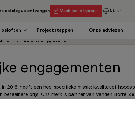
e catalogus ontvangen
Maak een afspraak
NL
 beloften
Projectstappen
Onze adviezen
loften
Duidelijke engagementen
ijke engagementen
in 2016, heeft een heel specifieke missie: kwalitatief hoog
betaalbare prijs. Ons merk is partner van Vanden Borre, de 
ze kracht schuilt in onze waarden: toegankelijke premium, sa
id. Echte engagementen die onze teams elke dag nakomen.
lijke premium
Co-creatie
Transparantie