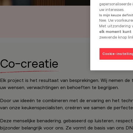
gepersonaliseerde 
uw interesses.
Is mijn keuze defini
Nee. Uw voorkeure
Met uitzondering v
elk moment kunt i
zwevende knop link
Cookie-instellin
Co-creatie
Elk project is het resultaat van besprekingen. Wij nemen de t
uw wensen, verwachtingen en behoeften te begrijpen.
Door uw ideeën te combineren met de ervaring en het tec
van onze keukenspecialisten, creëren we samen de perfecte 
Deze menselijke benadering, gebaseerd op luisteren, respect 
bijzonder belangrijk voor ons. Ze vormt de basis van ons DN