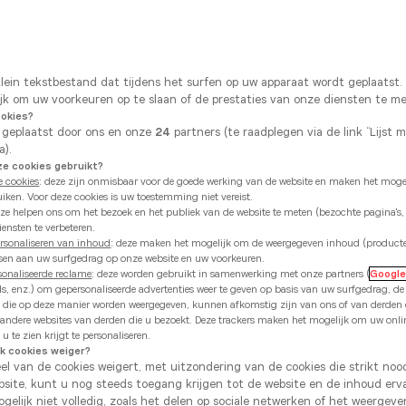
klein tekstbestand dat tijdens het surfen op uw apparaat wordt geplaatst
ijk om uw voorkeuren op te slaan of de prestaties van onze diensten te m
Toegankelijke
prem
ookies?
 geplaatst door ons en onze
24
partners (te raadplegen via de link “Lijst 
a).
 cookies gebruikt?
Ons engagement? U kwaliteitsmaterialen en een
e cookies
: deze zijn onmisbaar voor de goede werking van de website en maken het mogel
bieden waarmee u uw keuken echt kunt personalis
uiken. Voor deze cookies is uw toestemming niet vereist.
eze helpen ons om het bezoek en het publiek van de website te meten (bezochte pagina's,
bepaald budget.
ensten te verbeteren.
ersonaliseren van inhoud
: deze maken het mogelijk om de weergegeven inhoud (product
Wij sluiten geen compromissen en bieden het be
ssen aan uw surfgedrag op onze website en uw voorkeuren.
sonaliseerde reclame
: deze worden gebruikt in samenwerking met onze partners (
Googl
hout, maatwerk, bijpassende kastinterieurs... en d
ds, enz.) om gepersonaliseerde advertenties weer te geven op basis van uw surfgedrag, d
ies die op deze manier worden weergegeven, kunnen afkomstig zijn van ons of van derde
U profiteert ook van de best mogelijke service 
 andere websites van derden die u bezoekt. Deze trackers maken het mogelijk om uw onli
u te zien krijgt te personaliseren.
tot het volledig is afgewerkt.
ik cookies weiger?
eel van de cookies weigert, met uitzondering van de cookies die strikt nood
Toegankelijke premium? Dat betekent dat u zich
site, kunt u nog steeds toegang krijgen tot de website en de inhoud erv
gelijk niet volledig, zoals het delen op sociale netwerken of het weergev
terwijl u uw budget toch onder controle houdt.