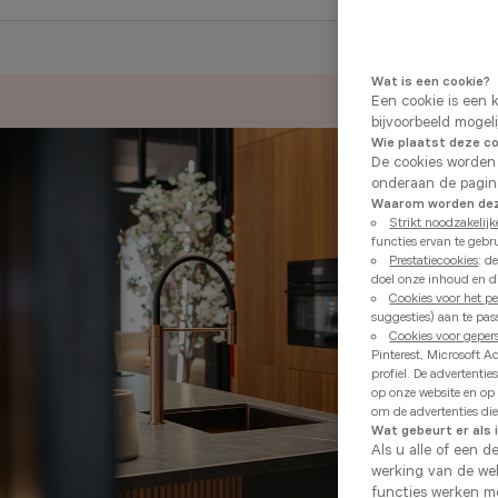
Wat is een cookie?
Een cookie is een 
bijvoorbeeld mogel
Wie plaatst deze c
De cookies worden
onderaan de pagin
Waarom worden deze
Strikt noodzakelijk
functies ervan te gebr
Prestatiecookies
: d
doel onze inhoud en di
Cookies voor het p
suggesties) aan te pa
Cookies voor geper
Pinterest, Microsoft A
profiel. De advertent
op onze website en op
om de advertenties die 
Wat gebeurt er als 
Als u alle of een d
werking van de web
functies werken mo