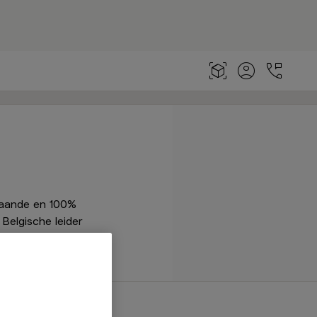
staande en 100%
Belgische leider
men creëren,
Uniek