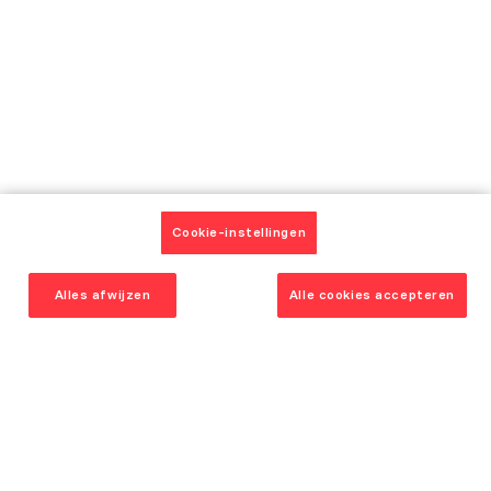
FAQ
Winkels
Vanden Borre
Cookie-instellingen
Service Plus Garantie
Vanden Borre Life
Alles afwijzen
Alle cookies accepteren
Laat u inspireren
Onze keukenmodellen
Catalogus
Onze realisaties en getuigenissen
Onze adviezen
Onze huidige aanbiedingen