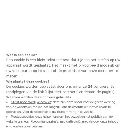
Ga naar hoofdnavigatie
Ga naar hoofdinhoud
U bevindt zich hier
Vanden Borre Kitchen
Onze realisaties en getuigenissen
De verwezenlijking van onze
projecten
Wat is een cookie?
Een cookie is een klein tekstbestand dat tijdens het surfen op uw
Elk project is het resultaat van een unieke
apparaat wordt geplaatst. Het maakt het bijvoorbeeld mogelijk om
samenwerking waarbij creativiteit, expertise en
uw voorkeuren op te slaan of de prestaties van onze diensten te
kwaliteit hand in hand gaan om keukens te creëren die
meten.
voldoen aan de verwachtingen van onze klanten.
Wie plaatst deze cookies?
Ontdek deze inspirerende creaties die de belichaming
De cookies worden geplaatst door ons en onze
24
partners (te
zijn van ons engagement naar onze klanten toe.
raadplegen via de link “Lijst met partners” onderaan de pagina).
Waarom worden deze cookies gebruikt?
Strikt noodzakelijke cookies
: deze zijn onmisbaar voor de goede werking
van de website en maken het mogelijk om de essentiële functies ervan te
De getuigenissen van onze klanten
gebruiken. Voor deze cookies is uw toestemming niet vereist.
Prestatiecookies
: deze helpen ons om het bezoek en het publiek van de
website te meten (bezochte pagina's, navigatiepad), met als doel onze inhoud
en diensten te verbeteren.