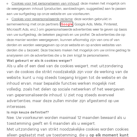
Cookies voor het personaliseren van inhoud
: deze maken het mogelijk om
de weergegeven inhoud (producten, aanbiedingen, suggesties) aan te passen
GETUIGENISSEN
GETUIGENISSEN
aan uw surfgedrag op onze website en uw voorkeuren.
Cookies voor gepersonaliseerde reclame
: deze worden gebruikt in
samenwerking met onze partners (
Google
, Google Ads, Meta, Pinterest,
Microsoft Ads, enz.) om gepersonaliseerde advertenties weer te geven op basis
van uw surfgedrag, de bekeken pagina's en uw profiel. De advertenties die op
deze manier worden weergegeven, kunnen afkomstig zijn van ons of van
derden en worden weergegeven op onze website en op andere websites van
derden die u bezoekt. Deze trackers maken het mogelijk om uw online gedrag te
analyseren om de advertenties die u te zien krijgt te personaliseren.
Wat gebeurt er als ik cookies weiger?
Als u alle of een deel van de cookies weigert, met uitzondering
van de cookies die strikt noodzakelijk zijn voor de werking van de
website, kunt u nog steeds toegang krijgen tot de website en de
inhoud ervan, maar bepaalde functies werken mogelijk niet
volledig, zoals het delen op sociale netwerken of het weergeven
van gepersonaliseerde inhoud. U ziet nog steeds evenveel
Gepost op 24/11/25
advertenties, maar deze zullen minder zijn afgestemd op uw
Gepost op 18/08/25
Zo richtten Tim en
Binnenkijken in 
interesses.
Bart hun keuken
keuken van Anai
Is mijn keuze definitief?
tijdloos in
Nee. Uw voorkeuren worden maximaal 12 maanden bewaard als u
Artikel lezen
toestemming geeft en 6 maanden als u weigert.
Artikel lezen
Met uitzondering van strikt noodzakelijke cookies worden cookies
alleen geplaatst met uw toestemming, die u
op elk moment kunt