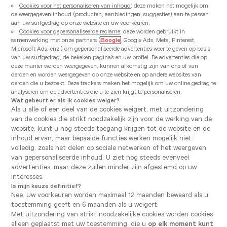
Cookies voor het personaliseren van inhoud
: deze maken het mogelijk om
de weergegeven inhoud (producten, aanbiedingen, suggesties) aan te passen
aan uw surfgedrag op onze website en uw voorkeuren.
Cookies voor gepersonaliseerde reclame
: deze worden gebruikt in
samenwerking met onze partners (
Google
, Google Ads, Meta, Pinterest,
Microsoft Ads, enz.) om gepersonaliseerde advertenties weer te geven op basis
van uw surfgedrag, de bekeken pagina's en uw profiel. De advertenties die op
deze manier worden weergegeven, kunnen afkomstig zijn van ons of van
derden en worden weergegeven op onze website en op andere websites van
derden die u bezoekt. Deze trackers maken het mogelijk om uw online gedrag te
analyseren om de advertenties die u te zien krijgt te personaliseren.
Wat gebeurt er als ik cookies weiger?
Als u alle of een deel van de cookies weigert, met uitzondering
van de cookies die strikt noodzakelijk zijn voor de werking van de
website, kunt u nog steeds toegang krijgen tot de website en de
inhoud ervan, maar bepaalde functies werken mogelijk niet
volledig, zoals het delen op sociale netwerken of het weergeven
van gepersonaliseerde inhoud. U ziet nog steeds evenveel
advertenties, maar deze zullen minder zijn afgestemd op uw
interesses.
Is mijn keuze definitief?
Model
Nee. Uw voorkeuren worden maximaal 12 maanden bewaard als u
Montana
toestemming geeft en 6 maanden als u weigert.
Met uitzondering van strikt noodzakelijke cookies worden cookies
Vanden Borre Kitchen Gent Oostakker
alleen geplaatst met uw toestemming, die u
op elk moment kunt