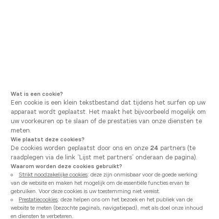
Ga naar hoofdnavigatie
Ga naar hoofdinhoud
U bevindt zich hier
Vanden Borre Kitchen
Onze toonzaalkeukens
Montana
Wat is een cookie?
Een cookie is een klein tekstbestand dat tijdens het surfen op uw
apparaat wordt geplaatst. Het maakt het bijvoorbeeld mogelijk om
uw voorkeuren op te slaan of de prestaties van onze diensten te
meten.
Wie plaatst deze cookies?
De cookies worden geplaatst door ons en onze
24
partners (te
raadplegen via de link “Lijst met partners” onderaan de pagina).
Waarom worden deze cookies gebruikt?
Strikt noodzakelijke cookies
: deze zijn onmisbaar voor de goede werking
van de website en maken het mogelijk om de essentiële functies ervan te
gebruiken. Voor deze cookies is uw toestemming niet vereist.
Prestatiecookies
: deze helpen ons om het bezoek en het publiek van de
website te meten (bezochte pagina's, navigatiepad), met als doel onze inhoud
en diensten te verbeteren.