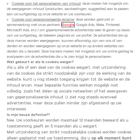
Cookies voor het personaliseren van inhoud
: deze maken het mogelijk om
de weergegeven inhoud (producten, aanbiedingen, suggesties) aan te passen
aan uw surfgedrag op onze website en uw voorkeuren.
Cookies voor gepersonaliseerde reclame
: deze worden gebruikt in
samenwerking met onze partners (
Google
, Google Ads, Meta, Pinterest,
Microsoft Ads, enz.) om gepersonaliseerde advertenties weer te geven op basis
van uw surfgedrag, de bekeken pagina's en uw profiel. De advertenties die op
deze manier worden weergegeven, kunnen afkomstig zijn van ons of van
derden en worden weergegeven op onze website en op andere websites van
derden die u bezoekt. Deze trackers maken het mogelijk om uw online gedrag te
analyseren om de advertenties die u te zien krijgt te personaliseren.
Apparaten voor het
bereiden
van
Wat gebeurt er als ik cookies weiger?
gerechtjes.
Als u alle of een deel van de cookies weigert, met uitzondering
van de cookies die strikt noodzakelijk zijn voor de werking van de
website, kunt u nog steeds toegang krijgen tot de website en de
Ovens, kookplaten, dampkappen... laat u leiden
inhoud ervan, maar bepaalde functies werken mogelijk niet
door ons deskundig advies om uw
volledig, zoals het delen op sociale netwerken of het weergeven
kookapparatuur te kiezen.
van gepersonaliseerde inhoud. U ziet nog steeds evenveel
advertenties, maar deze zullen minder zijn afgestemd op uw
interesses.
Meer weten
Is mijn keuze definitief?
Nee. Uw voorkeuren worden maximaal 12 maanden bewaard als u
toestemming geeft en 6 maanden als u weigert.
Met uitzondering van strikt noodzakelijke cookies worden cookies
alleen geplaatst met uw toestemming, die u
op elk moment kunt