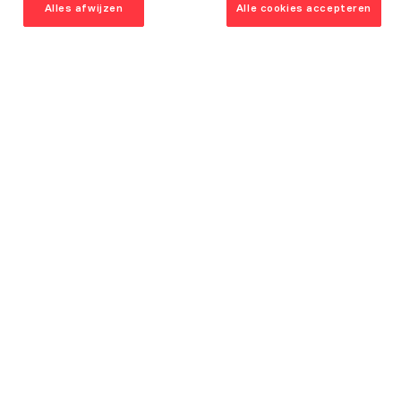
Alles afwijzen
Alle cookies accepteren
Contact
Afspraken
Klantendienst
Een winkel openen
Jobs
Volg ons
© Vanden Borre Kitchen 2026
Juridische vermeldingen en AVG
Privacybeleid
Cookiesbeleid
Sitemap
Cookies instellingen