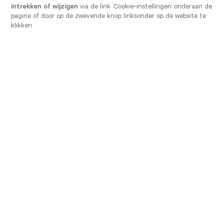
intrekken of wijzigen
via de link ‘Cookie-instellingen’ onderaan de
pagina of door op de zwevende knop linksonder op de website te
klikken.
Ons advies om uw
afwaszone
in te
richten.
Het is een belangrijke ruimte in een keuken. Hier
vindt 60% van de keukenactiviteiten plaats.
Daarom is het van essentieel belang om de
juiste apparatuur te kiezen: spoelbak,