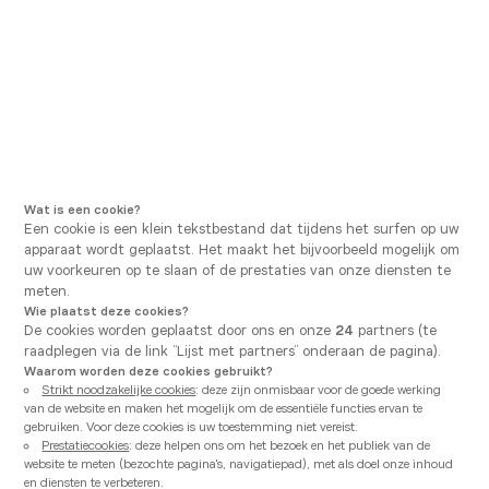
Ga naar hoofdnavigatie
Ga naar hoofdinhoud
U bevindt zich hier
Vanden Borre Kitchen
Onze uitrustingen
Onze uitrustingen
Het is van essentieel belang om zorgvuldig huishoudelijke
Wat is een cookie?
apparaten en sanitair voor uw keuken te kiezen. Bij Vanden
Een cookie is een klein tekstbestand dat tijdens het surfen op uw
Borre Kitchen bieden we dankzij onze vele partners een
breed assortiment aan, zodat we aan elke behoefte en
apparaat wordt geplaatst. Het maakt het bijvoorbeeld mogelijk om
gebruiksdoel kunnen voldoen. Ons doel is om uw dagelijks
uw voorkeuren op te slaan of de prestaties van onze diensten te
leven te vergemakkelijken en uw keukenervaring een genot te
meten.
maken.
Wie plaatst deze cookies?
De cookies worden geplaatst door ons en onze
24
partners (te
raadplegen via de link “Lijst met partners” onderaan de pagina).
Waarom worden deze cookies gebruikt?
Strikt noodzakelijke cookies
: deze zijn onmisbaar voor de goede werking
van de website en maken het mogelijk om de essentiële functies ervan te
gebruiken. Voor deze cookies is uw toestemming niet vereist.
Prestatiecookies
: deze helpen ons om het bezoek en het publiek van de
website te meten (bezochte pagina's, navigatiepad), met als doel onze inhoud
en diensten te verbeteren.