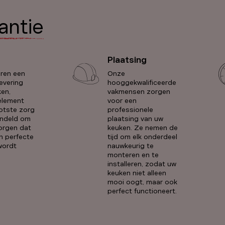
rantie
Plaatsing
eren een
Onze
levering
hooggekwalificeerde
en,
vakmensen zorgen
 element
voor een
otste zorg
professionele
ndeld om
plaatsing van uw
orgen dat
keuken. Ze nemen de
n perfecte
tijd om elk onderdeel
 wordt
nauwkeurig te
monteren en te
installeren, zodat uw
keuken niet alleen
mooi oogt, maar ook
perfect functioneert.