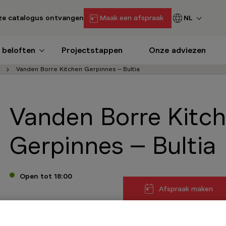
e catalogus ontvangen
Maak een afspraak
NL
 beloften
Projectstappen
Onze adviezen
Vanden Borre Kitchen Gerpinnes – Bultia
Vanden Borre Kitc
Gerpinnes – Bultia
Open tot 18:00
Afspraak maken
Contact
Onze openingsure