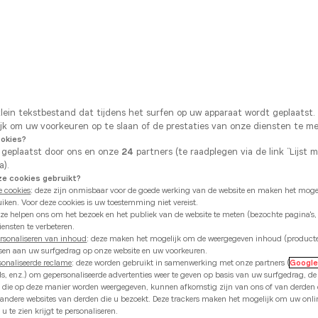
Chaussée de Philippeville 184
Maandag
6280 Gerpinnes
Dinsdag
Toon nummer
Woensdag
Donderdag
E-mail sturen
Vrijdag
klein tekstbestand dat tijdens het surfen op uw apparaat wordt geplaatst
Zaterdag
ijk om uw voorkeuren op te slaan of de prestaties van onze diensten te m
ookies?
Zondag
 geplaatst door ons en onze
24
partners (te raadplegen via de link “Lijst 
a).
 cookies gebruikt?
Onze uitzonderlij
e cookies
: deze zijn onmisbaar voor de goede werking van de website en maken het mogel
uiken. Voor deze cookies is uw toestemming niet vereist.
15 augustus 2026
eze helpen ons om het bezoek en het publiek van de website te meten (bezochte pagina's,
ensten te verbeteren.
ersonaliseren van inhoud
: deze maken het mogelijk om de weergegeven inhoud (product
ssen aan uw surfgedrag op onze website en uw voorkeuren.
sonaliseerde reclame
: deze worden gebruikt in samenwerking met onze partners (
Googl
ds, enz.) om gepersonaliseerde advertenties weer te geven op basis van uw surfgedrag, d
ies die op deze manier worden weergegeven, kunnen afkomstig zijn van ons of van derde
 andere websites van derden die u bezoekt. Deze trackers maken het mogelijk om uw onli
 van onze
experts in Gerp
u te zien krijgt te personaliseren.