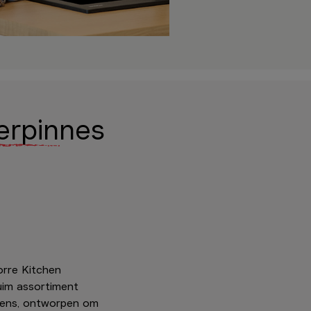
erpinnes
orre Kitchen
uim assortiment
kens, ontworpen om