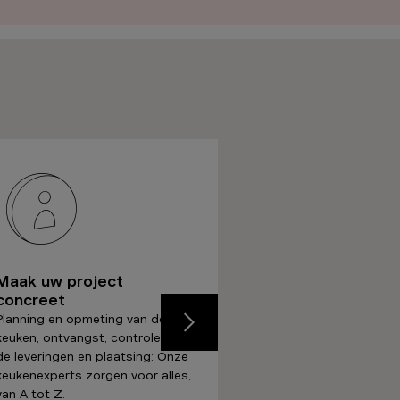
Maak uw project
Haal alles uit uw n
concreet
keuken!
Planning en opmeting van de
Geniet nu al van uw nieu
Previous
keuken, ontvangst, controle van
keuken in alle gemoedsru
de leveringen en plaatsing: Onze
dankzij onze uitgebreide
keukenexperts zorgen voor alles,
garanties.
van A tot Z.