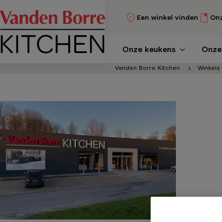
Ga naar hoofdnavigatie
Ga naar hoofdinhoud
Een winkel vinden
Onz
Onze keukens
Onze
U bevindt zich hier
Vanden Borre Kitchen
Winkels