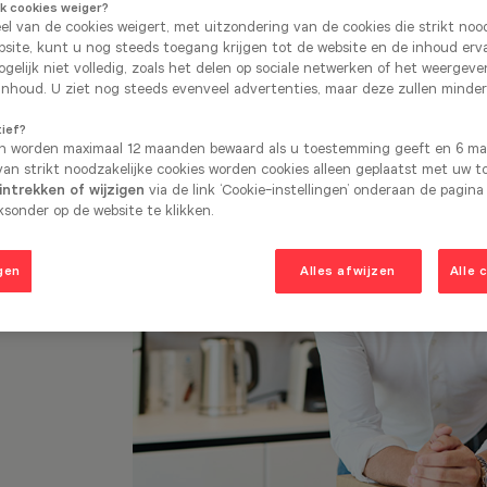
ik cookies weiger?
eel van de cookies weigert, met uitzondering van de cookies die strikt nood
site, kunt u nog steeds toegang krijgen tot de website en de inhoud erv
gelijk niet volledig, zoals het delen op sociale netwerken of het weergev
inhoud. U ziet nog steeds evenveel advertenties, maar deze zullen minder
tief?
n worden maximaal 12 maanden bewaard als u toestemming geeft en 6 maa
an strikt noodzakelijke cookies worden cookies alleen geplaatst met uw 
ntrekken of wijzigen
via de link ‘Cookie-instellingen’ onderaan de pagina
sonder op de website te klikken.
aar onze
oject
s expert in het
gen
Alles afwijzen
Alle 
keukens die