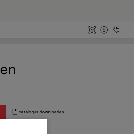
hen
catalogus downloaden
n