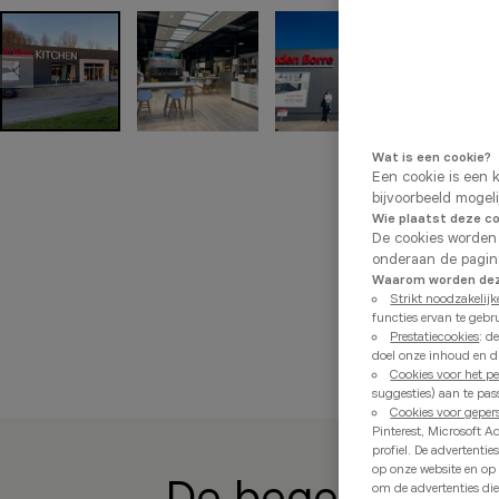
Wat is een cookie?
Een cookie is een 
bijvoorbeeld mogel
Wie plaatst deze c
De cookies worden
onderaan de pagin
Waarom worden deze
Strikt noodzakelijk
functies ervan te gebr
Prestatiecookies
: d
doel onze inhoud en di
Cookies voor het p
suggesties) aan te pa
Cookies voor geper
Pinterest, Microsoft A
profiel. De advertent
op onze website en op
De begeleiding
om de advertenties die 