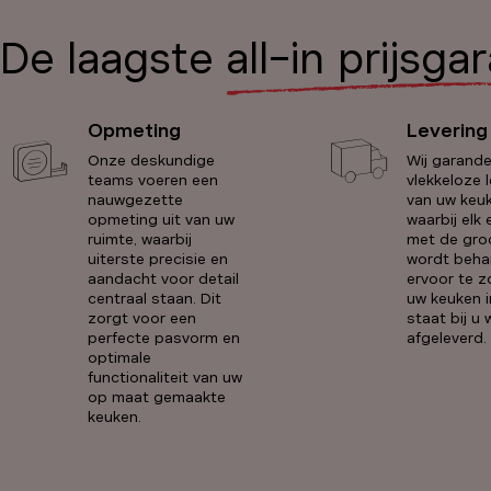
De laagste
all-in prijsga
Opmeting
Levering
Onze deskundige
Wij garand
teams voeren een
vlekkeloze 
nauwgezette
van uw keuk
opmeting uit van uw
waarbij elk
ruimte, waarbij
met de gro
uiterste precisie en
wordt beha
aandacht voor detail
ervoor te z
centraal staan. Dit
uw keuken i
zorgt voor een
staat bij u
perfecte pasvorm en
afgeleverd.
optimale
functionaliteit van uw
op maat gemaakte
keuken.