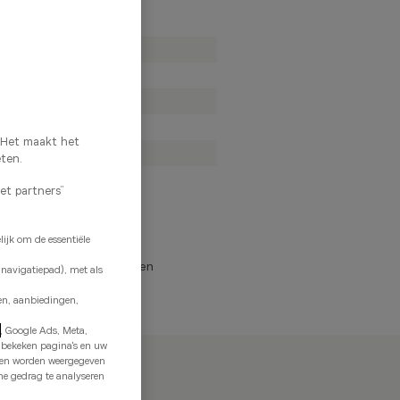
10:00
-
18:30
10:00
-
18:30
10:00
-
18:30
10:00
-
18:30
10:00
-
18:30
. Het maakt het
10:00
-
18:00
eten.
Gesloten
met partners”
ke openingsuren
ijk om de essentiële
Uitzonderlijk gesloten
 navigatiepad), met als
en, aanbiedingen,
e
, Google Ads, Meta,
e bekeken pagina's en uw
n en worden weergegeven
ne gedrag te analyseren
innes