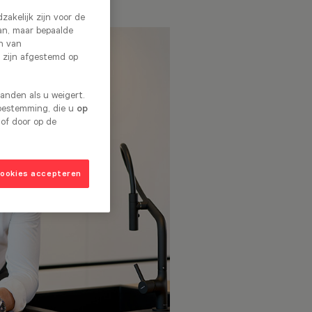
zakelijk zijn voor de
an, maar bepaalde
en van
 zijn afgestemd op
nden als u weigert.
toestemming, die u
op
 of door op de
cookies accepteren