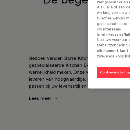
Wat gebeurt er als 
Als u alle of een d
werking van de web
functies werken mo
gepersonaliseerde 
uw interesses.
Is mijn keuze defini
Nee. Uw voorkeure
Met uitzondering v
elk moment kunt i
zwevende knop link
Bezoek Vanden Borre Kitchen in Gerpinnes, w
gespecialiseerde Kitchen Experts uw keukenpr
werkelijkheid maken. Onze winkel in Gerpinnes i
Cookie-instellin
leveren van hoogwaardige, op maat gemaakte 
passen bij uw levensstijl en behoeften.
Lees meer