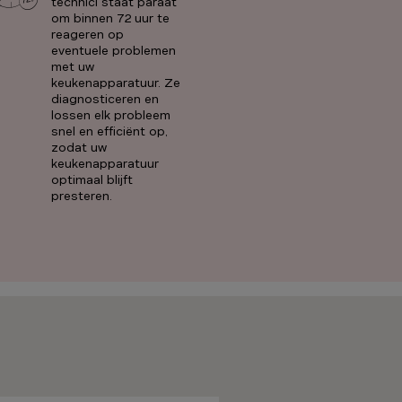
technici staat paraat
om binnen 72 uur te
reageren op
eventuele problemen
met uw
keukenapparatuur. Ze
diagnosticeren en
lossen elk probleem
snel en efficiënt op,
zodat uw
keukenapparatuur
optimaal blijft
presteren.