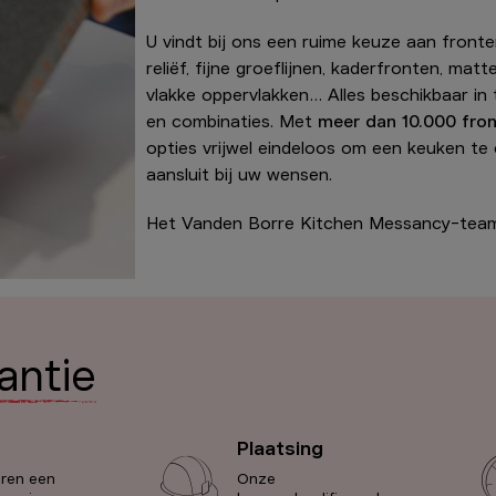
U vindt bij ons een ruime keuze aan front
reliëf, fijne groeflijnen, kaderfronten, mat
vlakke oppervlakken… Alles beschikbaar in t
en combinaties. Met
meer dan 10.000 fro
opties vrijwel eindeloos om een keuken te 
aansluit bij uw wensen.
Het Vanden Borre Kitchen Messancy-tea
rantie
Plaatsing
eren een
Onze