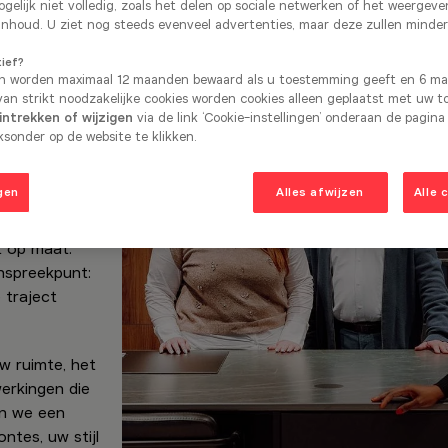
gelijk niet volledig, zoals het delen op sociale netwerken of het weergev
inhoud. U ziet nog steeds evenveel advertenties, maar deze zullen minder
t
bij
tief?
n worden maximaal 12 maanden bewaard als u toestemming geeft en 6 maa
hen
an strikt noodzakelijke cookies worden cookies alleen geplaatst met uw 
ntrekken of wijzigen
via de link ‘Cookie-instellingen’ onderaan de pagina
sonder op de website te klikken.
gen
Alles afwijzen
Alle 
re Kitchen
gt en u
t op maat.
nspreekpunt:
 traject
w ruimte, het
werkingen die
en we een
ntes, uw stijl