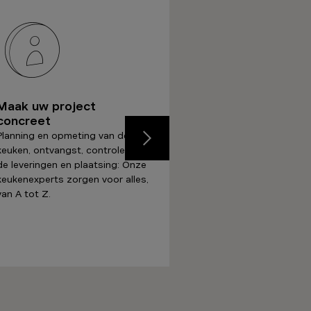
Maak uw project
Haal alles uit uw n
concreet
keuken!
Planning en opmeting van de
Geniet nu al van uw nieu
Previous
keuken, ontvangst, controle van
keuken in alle gemoedsru
de leveringen en plaatsing: Onze
dankzij onze uitgebreide
keukenexperts zorgen voor alles,
garanties.
van A tot Z.