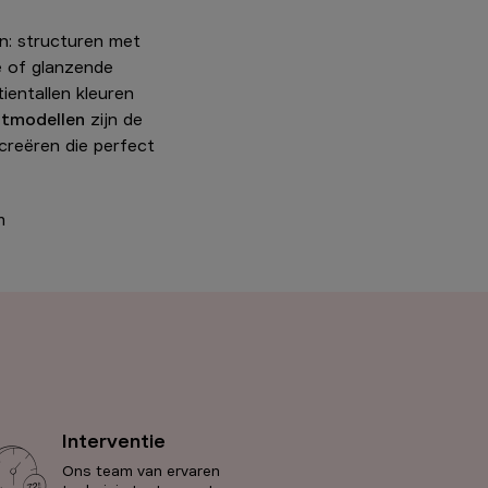
en: structuren met
te of glanzende
ientallen kleuren
ntmodellen
zijn de
creëren die perfect
m
Interventie
Ons team van ervaren