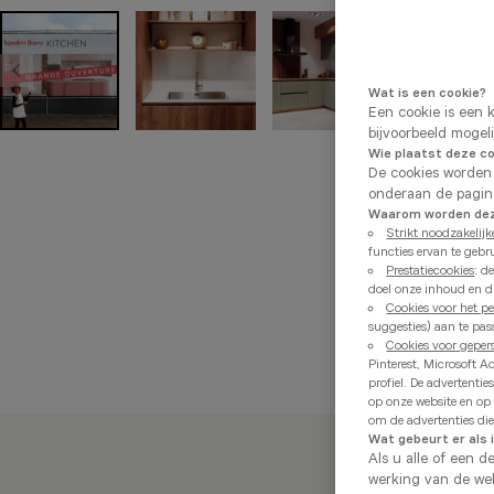
Wat is een cookie?
Een cookie is een 
bijvoorbeeld mogel
Wie plaatst deze c
De cookies worden
onderaan de pagin
Waarom worden deze
Strikt noodzakelijk
functies ervan te gebr
Prestatiecookies
: d
doel onze inhoud en di
Cookies voor het p
suggesties) aan te pa
Cookies voor geper
Pinterest, Microsoft A
profiel. De advertent
op onze website en op
om de advertenties die 
Wat gebeurt er als 
Als u alle of een d
werking van de web