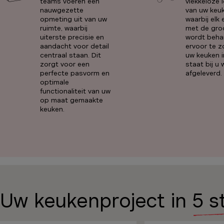
teams voeren een
vlekkeloze 
nauwgezette
van uw keuk
opmeting uit van uw
waarbij elk
ruimte, waarbij
met de gro
uiterste precisie en
wordt beha
aandacht voor detail
ervoor te z
centraal staan. Dit
uw keuken i
zorgt voor een
staat bij u
perfecte pasvorm en
afgeleverd.
optimale
functionaliteit van uw
op maat gemaakte
keuken.
Uw keukenproject in
5 s