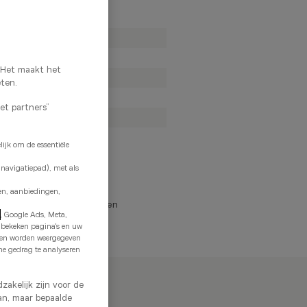
10:00
-
19:00
10:00
-
19:00
10:00
-
19:00
. Het maakt het
10:00
-
19:00
eten.
10:00
-
19:00
met partners”
10:00
-
19:00
Gesloten
ijk om de essentiële
 navigatiepad), met als
ke openingsuren
en, aanbiedingen,
Uitzonderlijk gesloten
e
, Google Ads, Meta,
e bekeken pagina's en uw
n en worden weergegeven
ne gedrag te analyseren
zakelijk zijn voor de
an, maar bepaalde