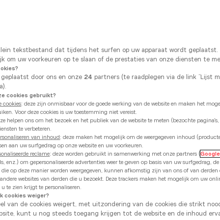
Rue des Ardennes 20a
Maandag
6780 Messancy
Dinsdag
Toon nummer
Woensdag
klein tekstbestand dat tijdens het surfen op uw apparaat wordt geplaatst
Donderdag
ijk om uw voorkeuren op te slaan of de prestaties van onze diensten te m
E-mail sturen
ookies?
Vrijdag
 geplaatst door ons en onze
24
partners (te raadplegen via de link “Lijst 
Zaterdag
a).
 cookies gebruikt?
Zondag
e cookies
: deze zijn onmisbaar voor de goede werking van de website en maken het mogel
uiken. Voor deze cookies is uw toestemming niet vereist.
eze helpen ons om het bezoek en het publiek van de website te meten (bezochte pagina's,
Onze uitzonderlij
ensten te verbeteren.
ersonaliseren van inhoud
: deze maken het mogelijk om de weergegeven inhoud (product
ssen aan uw surfgedrag op onze website en uw voorkeuren.
15 augustus 2026
sonaliseerde reclame
: deze worden gebruikt in samenwerking met onze partners (
Googl
ds, enz.) om gepersonaliseerde advertenties weer te geven op basis van uw surfgedrag, d
ies die op deze manier worden weergegeven, kunnen afkomstig zijn van ons of van derde
 andere websites van derden die u bezoekt. Deze trackers maken het mogelijk om uw onli
u te zien krijgt te personaliseren.
ik cookies weiger?
eel van de cookies weigert, met uitzondering van de cookies die strikt nood
site, kunt u nog steeds toegang krijgen tot de website en de inhoud erv