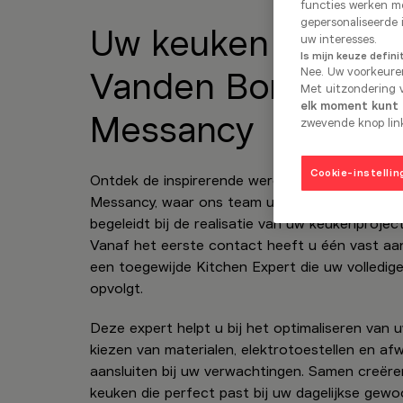
functies werken mo
gepersonaliseerde 
Uw keuken
op maa
uw interesses.
Is mijn keuze defini
Nee. Uw voorkeure
Vanden Borre Kitc
Met uitzondering v
elk moment kunt i
Messancy
zwevende knop link
Cookie-instellin
Ontdek de inspirerende wereld van Vanden Bor
Messancy, waar ons team u met plezier ontvan
begeleidt bij de realisatie van uw keukenprojec
Vanaf het eerste contact heeft u één vast aa
een toegewijde Kitchen Expert die uw volledige
opvolgt.
Deze expert helpt u bij het optimaliseren van u
kiezen van materialen, elektrotoestellen en af
aansluiten bij uw verwachtingen. Samen creër
keuken die perfect past bij uw dagelijkse gewoo