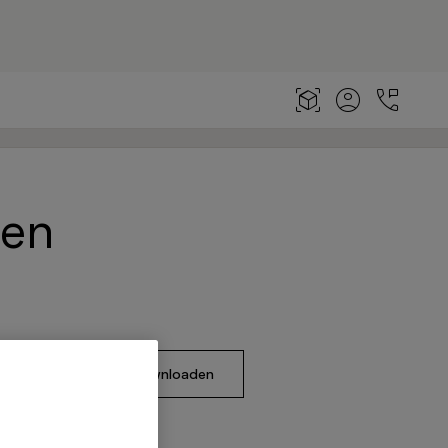
hen
catalogus downloaden
n