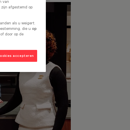
en van
 zijn afgestemd op
nden als u weigert.
toestemming, die u
op
 of door op de
cookies accepteren