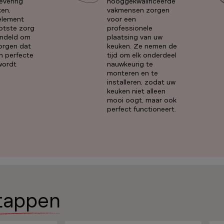
levering
hooggekwalificeerde
en,
vakmensen zorgen
 element
voor een
otste zorg
professionele
ndeld om
plaatsing van uw
orgen dat
keuken. Ze nemen de
n perfecte
tijd om elk onderdeel
 wordt
nauwkeurig te
monteren en te
installeren, zodat uw
keuken niet alleen
mooi oogt, maar ook
perfect functioneert.
tappen