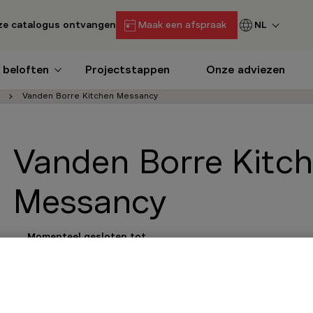
e catalogus ontvangen
Maak een afspraak
NL
 beloften
Projectstappen
Onze adviezen
Vanden Borre Kitchen Messancy
Vanden Borre Kitc
Messancy
Momenteel gesloten tot
10:00
Afspraak maken
Contact
Onze openingsure