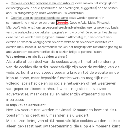
Cookies voor het personaliseren van inhoud
: deze maken het mogelijk om
de weergegeven inhoud (producten, aanbiedingen, suggesties) aan te passen
aan uw surfgedrag op onze website en uw voorkeuren.
Cookies voor gepersonaliseerde reclame
: deze worden gebruikt in
samenwerking met onze partners (
Google
, Google Ads, Meta, Pinterest,
Microsoft Ads, enz.) om gepersonaliseerde advertenties weer te geven op basis
van uw surfgedrag, de bekeken pagina's en uw profiel. De advertenties die op
deze manier worden weergegeven, kunnen afkomstig zijn van ons of van
derden en worden weergegeven op onze website en op andere websites van
derden die u bezoekt. Deze trackers maken het mogelijk om uw online gedrag te
analyseren om de advertenties die u te zien krijgt te personaliseren.
Waarom kiezen voor een
Wat gebeurt er als ik cookies weiger?
Als u alle of een deel van de cookies weigert, met uitzondering
hoogglans keuken?
van de cookies die strikt noodzakelijk zijn voor de werking van de
website, kunt u nog steeds toegang krijgen tot de website en de
inhoud ervan, maar bepaalde functies werken mogelijk niet
Een hoogglans keuken is momenteel heel erg in. Ze
volledig, zoals het delen op sociale netwerken of het weergeven
past in tal van interieurs en valt erg in de smaak
van gepersonaliseerde inhoud. U ziet nog steeds evenveel
vanwege haar elegante uitstraling. De glanzende
advertenties, maar deze zullen minder zijn afgestemd op uw
aspecten zorgen voor een strakke en moderne look
interesses.
en ogen chique. Een glanzende keuken past het best
Is mijn keuze definitief?
in een donkere hoek en een gesloten ruimte. De lak
Nee. Uw voorkeuren worden maximaal 12 maanden bewaard als u
weerkaatst immers het licht, waardoor een ruimtelijk
toestemming geeft en 6 maanden als u weigert.
effect wordt gecreëerd. Ideaal om een kleine keuken
Met uitzondering van strikt noodzakelijke cookies worden cookies
groter te laten lijken.
alleen geplaatst met uw toestemming, die u
op elk moment kunt