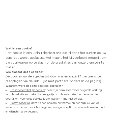
Ga naar hoofdnavigatie
Ga naar hoofdinhoud
U bevindt zich hier
Vanden Borre Kitchen
Onze adviezen
Alle voor- en nadelen van een hooggl
Gepost op
14/08/2024
KLEUREN EN MATERIALEN
Alle voor- en nadelen van
een hoogglans keuken op
Wat is een cookie?
Een cookie is een klein tekstbestand dat tijdens het surfen op uw
een rijtje!
apparaat wordt geplaatst. Het maakt het bijvoorbeeld mogelijk om
uw voorkeuren op te slaan of de prestaties van onze diensten te
meten.
Wie plaatst deze cookies?
Vanden Borre Kitchen ontwerpt en plaatst uw
De cookies worden geplaatst door ons en onze
24
partners (te
glanzende keuken op maat
raadplegen via de link “Lijst met partners” onderaan de pagina).
Waarom worden deze cookies gebruikt?
Strikt noodzakelijke cookies
: deze zijn onmisbaar voor de goede werking
van de website en maken het mogelijk om de essentiële functies ervan te
gebruiken. Voor deze cookies is uw toestemming niet vereist.
Prestatiecookies
: deze helpen ons om het bezoek en het publiek van de
website te meten (bezochte pagina's, navigatiepad), met als doel onze inhoud
en diensten te verbeteren.