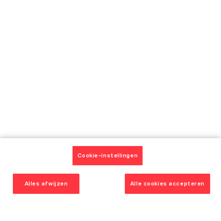
FAQ
Winkels
Vanden Borre
Service Plus Garantie
Vanden Borre Life
Laat u inspireren
Onze keukenmodellen
Catalogus
Onze realisaties en getuigenissen
Onze adviezen
Onze huidige aanbiedingen
Cookie-instellingen
Contact
Alles afwijzen
Alle cookies accepteren
Afspraken
Klantendienst