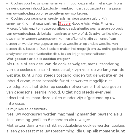
Cookies voor het personaliseren van inhoud
: deze maken het mogelijk om
de weergegeven inhoud (producten, aanbiedingen, suggesties) aan te passen
aan uw surfgedrag op onze website en uw voorkeuren.
Cookies voor gepersonaliseerde reclame
: deze worden gebruikt in
samenwerking met onze partners (
Google
, Google Ads, Meta, Pinterest,
Microsoft Ads, enz.) om gepersonaliseerde advertenties weer te geven op basis
van uw surfgedrag, de bekeken pagina's en uw profiel. De advertenties die op
deze manier worden weergegeven, kunnen afkomstig zijn van ons of van
derden en worden weergegeven op onze website en op andere websites van
derden die u bezoekt. Deze trackers maken het mogelijk om uw online gedrag te
analyseren om de advertenties die u te zien krijgt te personaliseren.
Wat gebeurt er als ik cookies weiger?
Als u alle of een deel van de cookies weigert, met uitzondering
van de cookies die strikt noodzakelijk zijn voor de werking van de
website, kunt u nog steeds toegang krijgen tot de website en de
inhoud ervan, maar bepaalde functies werken mogelijk niet
volledig, zoals het delen op sociale netwerken of het weergeven
van gepersonaliseerde inhoud. U ziet nog steeds evenveel
advertenties, maar deze zullen minder zijn afgestemd op uw
interesses.
Is mijn keuze definitief?
Nee. Uw voorkeuren worden maximaal 12 maanden bewaard als u
toestemming geeft en 6 maanden als u weigert.
Met uitzondering van strikt noodzakelijke cookies worden cookies
alleen geplaatst met uw toestemming, die u
op elk moment kunt