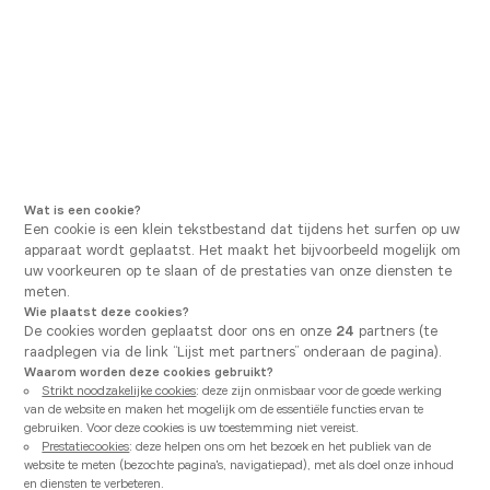
Ga naar hoofdnavigatie
Ga naar hoofdinhoud
U bevindt zich hier
Vanden Borre Kitchen
Onze adviezen
Onderhoudsgids
Gepost op
31/10/2025
NEWS
Onderhoudsgids
Wat is een cookie?
Een cookie is een klein tekstbestand dat tijdens het surfen op uw
In onze onderhoudsgids vindt u alle tips voor het
apparaat wordt geplaatst. Het maakt het bijvoorbeeld mogelijk om
onderhoud van uw keuken: reiniging van de fronten,
uw voorkeuren op te slaan of de prestaties van onze diensten te
onderhoud van het werkblad, enz.
meten.
Wie plaatst deze cookies?
De cookies worden geplaatst door ons en onze
24
partners (te
raadplegen via de link “Lijst met partners” onderaan de pagina).
Waarom worden deze cookies gebruikt?
Strikt noodzakelijke cookies
: deze zijn onmisbaar voor de goede werking
van de website en maken het mogelijk om de essentiële functies ervan te
gebruiken. Voor deze cookies is uw toestemming niet vereist.
Prestatiecookies
: deze helpen ons om het bezoek en het publiek van de
website te meten (bezochte pagina's, navigatiepad), met als doel onze inhoud
en diensten te verbeteren.