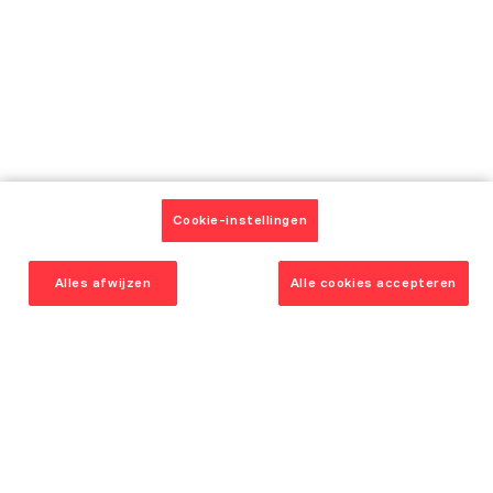
Onze keukenmodellen
Catalogus
Onze realisaties en getuigenissen
Onze adviezen
Onze huidige aanbiedingen
Contact
Afspraken
Cookie-instellingen
Klantendienst
Een winkel openen
Alles afwijzen
Alle cookies accepteren
Jobs
Volg ons