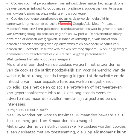
Cookies voor het personaliseren van inhoud
: deze maken het mogelijk om
de weergegeven inhoud (producten, aanbiedingen, suggesties) aan te passen
aan uw surfgedrag op onze website en uw voorkeuren.
Cookies voor gepersonaliseerde reclame
: deze worden gebruikt in
samenwerking met onze partners (
Google
, Google Ads, Meta, Pinterest,
Begin dit jaar staat de Italiaanse keuken in de kijker. Ze
Microsoft Ads, enz.) om gepersonaliseerde advertenties weer te geven op basis
heeft zelfs haar eigen internationale dag: 17 januari.
van uw surfgedrag, de bekeken pagina's en uw profiel. De advertenties die op
Houdt u ook zo van Italiaanse gerechten en gaat er
deze manier worden weergegeven, kunnen afkomstig zijn van ons of van
geen week voorbij zonder dat u aan pasta denkt? Dan
derden en worden weergegeven op onze website en op andere websites van
heeft Vanden Borre Kitchen een goed voornemen dat
derden die u bezoekt. Deze trackers maken het mogelijk om uw online gedrag te
u op het lijf geschreven is: uw keuken personaliseren
analyseren om de advertenties die u te zien krijgt te personaliseren.
Wat gebeurt er als ik cookies weiger?
op Italiaanse wijze. Maak een frisse start in een
Als u alle of een deel van de cookies weigert, met uitzondering
opgeruimde, goed georganiseerde keuken – en pas
van de cookies die strikt noodzakelijk zijn voor de werking van de
haar aan aan uw kookgewoonten. Denk daarbij vooral
website, kunt u nog steeds toegang krijgen tot de website en de
aan de sfeer! Maak van het kookeiland een leefeiland.
inhoud ervan, maar bepaalde functies werken mogelijk niet
Vindt ze in alle soorten en maten in onze showrooms,
volledig, zoals het delen op sociale netwerken of het weergeven
een werkblad dat aan het eetgedeelte is verbonden
van gepersonaliseerde inhoud. U ziet nog steeds evenveel
maakt uw keuken nog gezelliger. Omdat de Italiaanse
advertenties, maar deze zullen minder zijn afgestemd op uw
keuken een keuken is die vooruitkijkt, kiest u natuurlijk
interesses.
voor slimme opbergmogelijkheden en
Is mijn keuze definitief?
huishoudtoestellen van topkwaliteit. U vindt zeker en
Nee. Uw voorkeuren worden maximaal 12 maanden bewaard als u
vast wat u zoekt in ons assortiment kasten met
toestemming geeft en 6 maanden als u weigert.
inbouwladen of wegklapbare deur, slimme koelkasten,
Met uitzondering van strikt noodzakelijke cookies worden cookies
rekken met ledverlichting, inbouwdampkappen enz. Dan
alleen geplaatst met uw toestemming, die u
op elk moment kunt