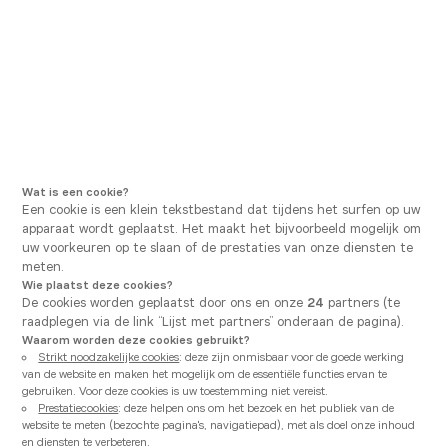
Ga naar hoofdnavigatie
Ga naar hoofdinhoud
U bevindt zich hier
Vanden Borre Kitchen
Onze adviezen
Personaliseer uw keuken op zijn Ital
Gepost op
20/01/2022
STIJLEN
Personaliseer uw keuken op
zijn Italiaans
Wat is een cookie?
Een cookie is een klein tekstbestand dat tijdens het surfen op uw
apparaat wordt geplaatst. Het maakt het bijvoorbeeld mogelijk om
uw voorkeuren op te slaan of de prestaties van onze diensten te
meten.
Wie plaatst deze cookies?
De cookies worden geplaatst door ons en onze
24
partners (te
raadplegen via de link “Lijst met partners” onderaan de pagina).
Waarom worden deze cookies gebruikt?
Strikt noodzakelijke cookies
: deze zijn onmisbaar voor de goede werking
van de website en maken het mogelijk om de essentiële functies ervan te
gebruiken. Voor deze cookies is uw toestemming niet vereist.
Prestatiecookies
: deze helpen ons om het bezoek en het publiek van de
website te meten (bezochte pagina's, navigatiepad), met als doel onze inhoud
en diensten te verbeteren.