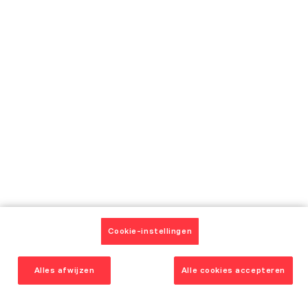
Vanden Borre
Service Plus Garantie
Vanden Borre Life
Laat u inspireren
Onze keukenmodellen
Catalogus
Onze realisaties en getuigenissen
Onze adviezen
Onze huidige aanbiedingen
Contact
Cookie-instellingen
Afspraken
Klantendienst
Alles afwijzen
Alle cookies accepteren
Een winkel openen
Jobs