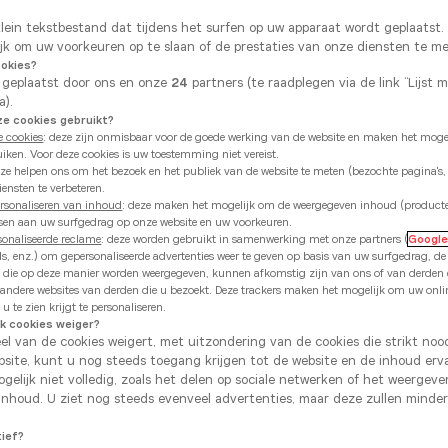
klein tekstbestand dat tijdens het surfen op uw apparaat wordt geplaatst
ijk om uw voorkeuren op te slaan of de prestaties van onze diensten te m
ookies?
 geplaatst door ons en onze
24
partners (te raadplegen via de link “Lijst 
a).
 cookies gebruikt?
e cookies
: deze zijn onmisbaar voor de goede werking van de website en maken het mogel
uiken. Voor deze cookies is uw toestemming niet vereist.
eze helpen ons om het bezoek en het publiek van de website te meten (bezochte pagina's,
ensten te verbeteren.
ersonaliseren van inhoud
: deze maken het mogelijk om de weergegeven inhoud (product
ssen aan uw surfgedrag op onze website en uw voorkeuren.
sonaliseerde reclame
: deze worden gebruikt in samenwerking met onze partners (
Googl
ds, enz.) om gepersonaliseerde advertenties weer te geven op basis van uw surfgedrag, d
ies die op deze manier worden weergegeven, kunnen afkomstig zijn van ons of van derde
 andere websites van derden die u bezoekt. Deze trackers maken het mogelijk om uw onli
u te zien krijgt te personaliseren.
ik cookies weiger?
eel van de cookies weigert, met uitzondering van de cookies die strikt nood
site, kunt u nog steeds toegang krijgen tot de website en de inhoud erv
Lys Noten Milano
gelijk niet volledig, zoals het delen op sociale netwerken of het weergev
inhoud. U ziet nog steeds evenveel advertenties, maar deze zullen minder
eit. De witte
tief?
hte en