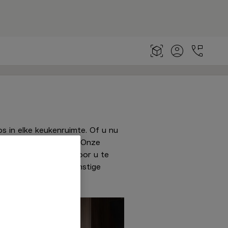
oos in elke keukenruimte. Of u nu
epast aan uw wensen. Onze
mium zwarte keuken voor u te
ntwerpen van uw toekomstige