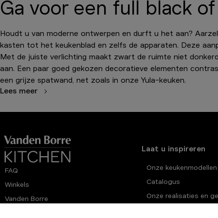
Ga voor een full black
Houdt u van moderne ontwerpen en durft u het aan? Aarzel 
kasten tot het keukenblad en zelfs de apparaten. Deze aan
Met de juiste verlichting maakt zwart de ruimte niet donker
aan. Een paar goed gekozen decoratieve elementen contrast
een grijze spatwand, net zoals in onze Yula-keuken.
Lees meer
Laat u inspireren
Onze keukenmodellen
FAQ
Catalogus
Winkels
Onze realisaties en g
Vanden Borre
Onze adviezen
Service Plus Garantie