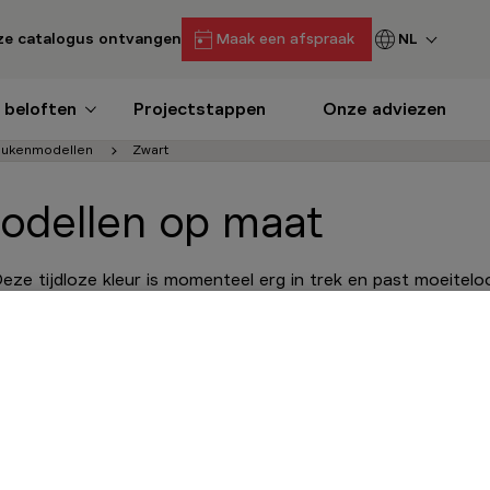
e catalogus ontvangen
Maak een afspraak
NL
 beloften
Projectstappen
Onze adviezen
eukenmodellen
Zwart
odellen op maat
. Deze tijdloze kleur is momenteel erg in trek en past moeitel
aling, een op maat gemaakte zwarte keuken kan worden aang
ies van materialen, kleuren en een perfect ontwerp een pre
 trendy is. Inspiratie nodig? Hier zijn onze tips voor het o
st.
NIEUWIGHEDEN