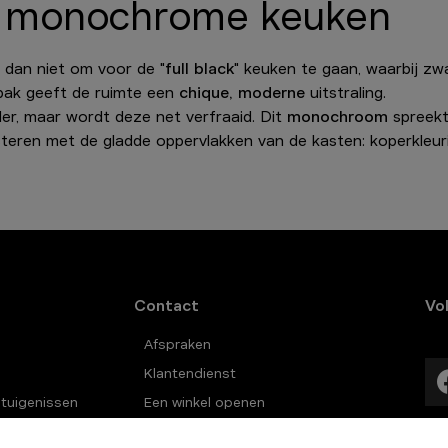
 of monochrome keuken
dan niet om voor de "
full black
" keuken te gaan, waarbij zw
pak geeft de ruimte een
chique, moderne
uitstraling.
der, maar wordt deze net verfraaid. Dit
monochroom
spreekt
eren met de gladde oppervlakken van de kasten: koperkleur
Contact
Vo
Afspraken
Klantendienst
etuigenissen
Een winkel openen
Jobs