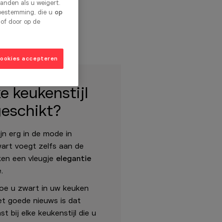
nden als u weigert.
toestemming, die u
op
 of door op de
cookies accepteren
e keukenstijl
geschikt?
jn erg in de mode in
wart voegt zelfs aan de
ken een vleugje
elegantie
.
hoe u zwart in uw keuken
et goede nieuws is dat
t bij elke keukenstijl die u