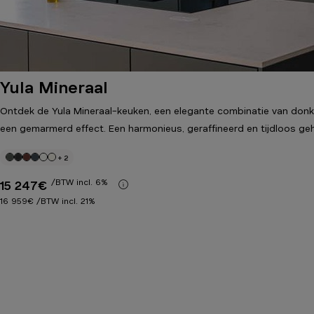
Yula Mineraal
Ontdek de Yula Mineraal-keuken, een elegante combinatie van don
een gemarmerd effect. Een harmonieus, geraffineerd en tijdloos geh
+ 2
/BTW incl. 6%
Meer informatie
15 247€
16 959€
/BTW incl. 21%