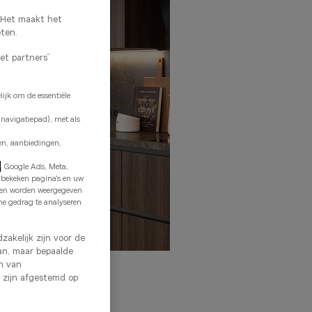
. Het maakt het
eten.
met partners”
ijk om de essentiële
 navigatiepad), met als
en, aanbiedingen,
e
, Google Ads, Meta,
e bekeken pagina's en uw
n en worden weergegeven
ne gedrag te analyseren
zakelijk zijn voor de
an, maar bepaalde
en van
 zijn afgestemd op