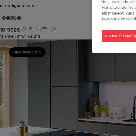
Nee. Uw voorkeure
uitnodigende sfeer.
Met uitzondering v
elk moment kunt i
zwevende knop link
/BTW incl. 6%
Meer informatie
10 992€
Cookie-instellin
12 245€
/BTW incl. 21%
NIEUWIGHEDEN