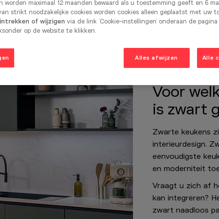
n worden maximaal 12 maanden bewaard als u toestemming geeft en 6 maa
/BTW incl. 6%
Meer informatie
10 922€
an strikt noodzakelijke cookies worden cookies alleen geplaatst met uw 
12 126€
/BTW incl. 21%
ntrekken of wijzigen
via de link ‘Cookie-instellingen’ onderaan de pagina
sonder op de website te klikken.
gen
Alles afwijzen
Alle 
Voor welk
is zwart 
Zwarte keukens zi
interieurdesign. Z
eenvoudigste keu
en moderniteit toe
Vraagt u zich af 
kan integreren? H
zwart naadloos pas