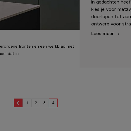
in gedachten heeft
kies je voor matz
doorlopen tot aan
ontwerp voor strak
Lees meer
kergroene fronten en een werkblad met
eel dat in…
1
2
3
4