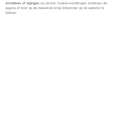
intrekken of wijzigen
via de link ‘Cookie-instellingen’ onderaan de
Vanden Borre Kitchen Froyennes
pagina of door op de zwevende knop linksonder op de website te
klikken.
Momenteel gesloten open Saturday tot 10:00
Rue de la Borgnette 44-46
7503 Froyennes
Toon nummer
Fiche bekijken
Afspraak maken
Vanden Borre Kitchen
Gerpinnes – Bultia
Momenteel gesloten open Saturday tot 10:00
Chaussée de Philippeville 184
6280 Gerpinnes
Toon nummer