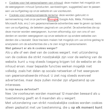
Cookies voor het personaliseren van inhoud
2610 Wilrijk
: deze maken het mogelijk om
de weergegeven inhoud (producten, aanbiedingen, suggesties) aan te passen
Toon nummer
aan uw surfgedrag op onze website en uw voorkeuren.
Cookies voor gepersonaliseerde reclame
: deze worden gebruikt in
samenwerking met onze partners (
Google
, Google Ads, Meta, Pinterest,
Fiche bekijken
Afspraak maken
Microsoft Ads, enz.) om gepersonaliseerde advertenties weer te geven op basis
van uw surfgedrag, de bekeken pagina's en uw profiel. De advertenties die op
deze manier worden weergegeven, kunnen afkomstig zijn van ons of van
derden en worden weergegeven op onze website en op andere websites van
derden die u bezoekt. Deze trackers maken het mogelijk om uw online gedrag te
Vanden Borre Kitchen Mechelen
analyseren om de advertenties die u te zien krijgt te personaliseren.
Wat gebeurt er als ik cookies weiger?
Momenteel gesloten open Saturday tot 10:00
Als u alle of een deel van de cookies weigert, met uitzondering
van de cookies die strikt noodzakelijk zijn voor de werking van de
Brusselsesteenweg 447
website, kunt u nog steeds toegang krijgen tot de website en de
2800 Mechelen
inhoud ervan, maar bepaalde functies werken mogelijk niet
volledig, zoals het delen op sociale netwerken of het weergeven
Toon nummer
van gepersonaliseerde inhoud. U ziet nog steeds evenveel
advertenties, maar deze zullen minder zijn afgestemd op uw
Fiche bekijken
Afspraak maken
interesses.
Is mijn keuze definitief?
Nee. Uw voorkeuren worden maximaal 12 maanden bewaard als u
toestemming geeft en 6 maanden als u weigert.
Henegouwen
Met uitzondering van strikt noodzakelijke cookies worden cookies
alleen geplaatst met uw toestemming, die u
op elk moment kunt