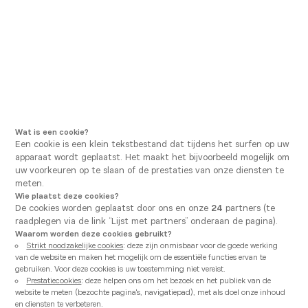
Ga naar hoofdnavigatie
Ga naar hoofdinhoud
U bevindt zich hier
Vanden Borre Kitchen
Winkels
Winkels per provincie
Onze keukenwinkels per
provincie
Wat is een cookie?
Een cookie is een klein tekstbestand dat tijdens het surfen op uw
apparaat wordt geplaatst. Het maakt het bijvoorbeeld mogelijk om
uw voorkeuren op te slaan of de prestaties van onze diensten te
meten.
Wie plaatst deze cookies?
De cookies worden geplaatst door ons en onze
24
partners (te
Antwerpen
raadplegen via de link “Lijst met partners” onderaan de pagina).
Waarom worden deze cookies gebruikt?
Strikt noodzakelijke cookies
: deze zijn onmisbaar voor de goede werking
Vanden Borre Kitchen Wilrijk
van de website en maken het mogelijk om de essentiële functies ervan te
gebruiken. Voor deze cookies is uw toestemming niet vereist.
Prestatiecookies
: deze helpen ons om het bezoek en het publiek van de
Momenteel gesloten open Saturday tot 10:00
website te meten (bezochte pagina's, navigatiepad), met als doel onze inhoud
Boomsesteenweg 440
en diensten te verbeteren.